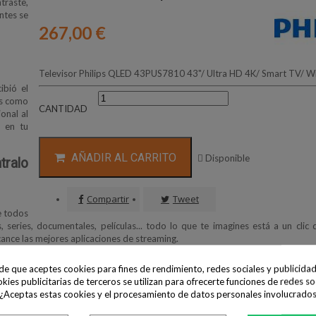
traste,
ntes se
267,00 €
Televisor Philips QLED 43PUS7810 43"/ Ultra HD 4K/ Smart TV/ Wi
ibió el
es como
CANTIDAD
onal al
e en tu
AÑADIR AL CARRITO

Disponible
ralo
Compartir
Tweet
e todos
 series, documentales, películas... todo lo que te imagines está a un clic d
cance las mejores aplicaciones de streaming.
cas inteligentes
ide que aceptes cookies para fines de rendimiento, redes sociales y publicidad
okies publicitarias de terceros se utilizan para ofrecerte funciones de redes so
 ¿Aceptas estas cookies y el procesamiento de datos personales involucrado
ración perfecta con tu red doméstica inteligente. Para controlar el televi
ol por voz, solo tienes que pulsar el botón del mando a distancia y hablar.