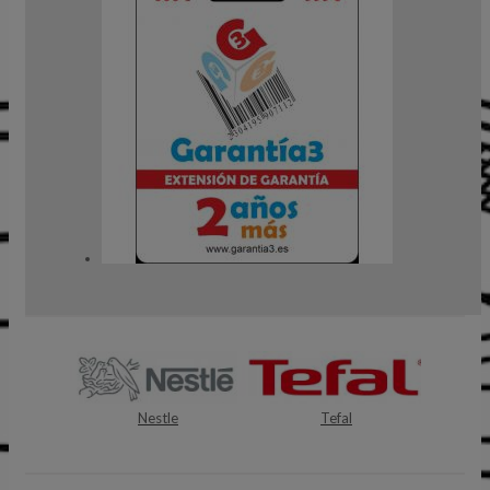
Nestle
Tefal
Mile