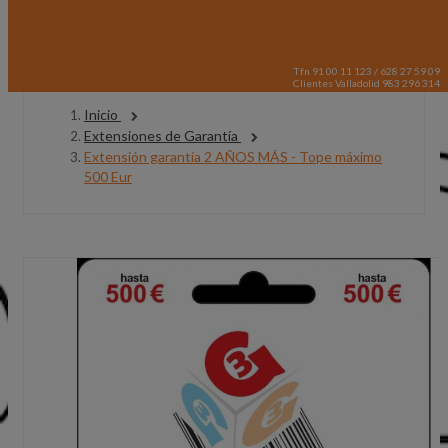
Tfn 91 00 11 123 / 628 27 59 09
Clientes Valladolid 983 296 314
Inicio
Extensiones de Garantía
Extensión garantía 2 AÑOS MÁS - Tope máximo
500 Eur