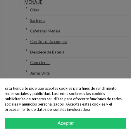
MENAJE
Ollas
Sartenes
Cafeteras Menaje
Carritos de la compra
Despiece de Batería
Cuberterías
Jarras Brita
Termos Alimentación
Esta tienda te pide que aceptes cookies para fines de rendimiento,
redes sociales y publicidad. Las redes sociales y las cookies
Balanzas de cocina
publicitarias de terceros se utilizan para ofrecerte funciones de redes
sociales y anuncios personalizados. ¿Aceptas estas cookies y el
Difusor
procesamiento de datos personales involucrados?
Fondue
Aceptar
Freidoras menaje