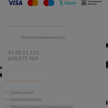
CONTACTA CON NOSOTROS
Email:
Info@latiendadelpinguino.com
Teléfonos:
91 00 11 123
628 275 909
INFORMACIÓN
¿Quiénes Somos?
Condiciones Generales
Política De Privacidad Y Protección De Datos