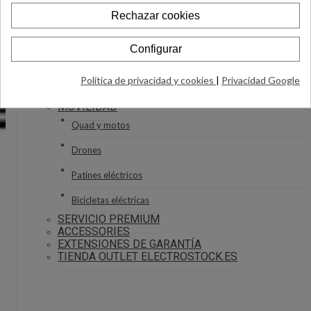
Jamoneros
Rechazar cookies
Escaleras y Taburetes
Configurar
Recipientes
Política de privacidad y cookies
|
Privacidad Google
Varios Menaje
MOVILIDAD
Quad y motos
Drones
Patines eléctricos
Bicicletas eléctricas
SERVICIO PREMIUM
ACCESSORIES
EXTENSIONES DE GARANTÍA
TIENDA OUTLET ELECTROSTOCK.ES