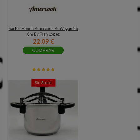
Sartén Honda Amercook AmVegan 26
Cm By Fran Lopez
22,09 €
COMPRAR
Sin Stock