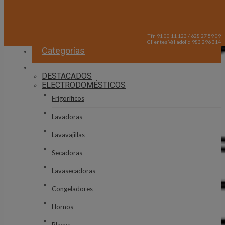
Tfn 91 00 11 123 / 628 27 59 09
Clientes Valladolid 983 296 314
Categorías
DESTACADOS
ELECTRODOMÉSTICOS
Frigoríficos
Lavadoras
Lavavajillas
Secadoras
Lavasecadoras
Congeladores
Hornos