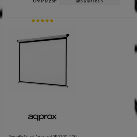
Ordenar por:
alto a más bajo
Pantalla Mural Approx APPP200, 200