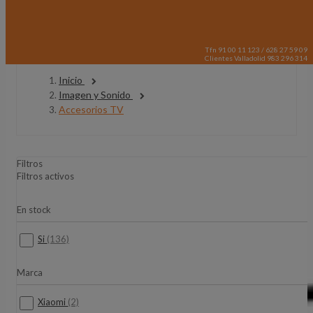
Tfn 91 00 11 123 / 628 27 59 09
Clientes Valladolid 983 296 314
Inicio
Imagen y Sonido
Accesorios TV
Filtros
Filtros activos
En stock
Si
(136)
Marca
Xiaomi
(2)