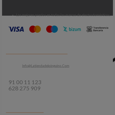
Los mejores precios en todas las marcas de electrodomésticos.
CONTACTA CON NOSOTROS
Email:
Info@latiendadelpinguino.com
Teléfonos:
91 00 11 123
628 275 909
INFORMACIÓN