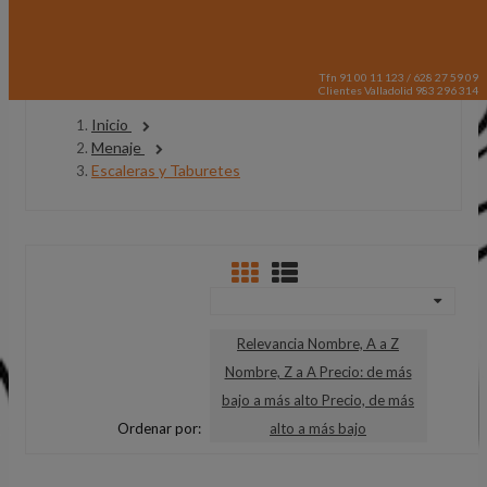
Tfn 91 00 11 123 / 628 27 59 09
Clientes Valladolid 983 296 314
Inicio
Menaje
Escaleras y Taburetes
Relevancia
Nombre, A a Z
Nombre, Z a A
Precio: de más
bajo a más alto
Precio, de más
Ordenar por:
alto a más bajo