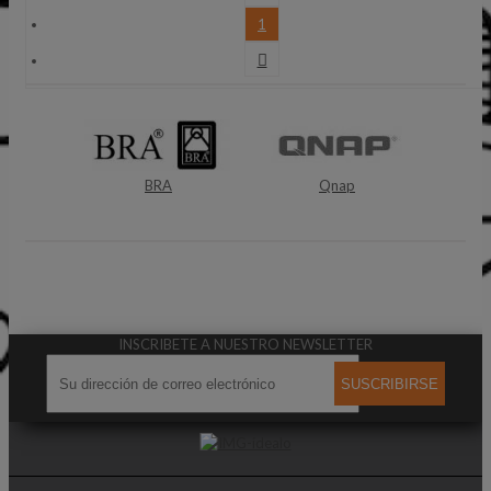
1

BRA
Qnap
Bose
INSCRIBETE A NUESTRO NEWSLETTER
SUSCRIBIRSE