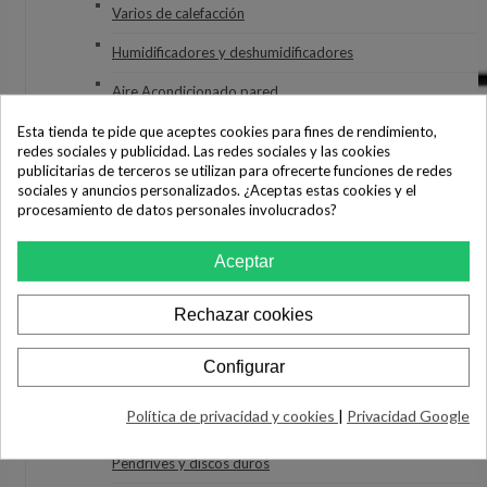
Varios de calefacción
Humidificadores y deshumidificadores
Aire Acondicionado pared
Aire Acondicionado Portátil
Esta tienda te pide que aceptes cookies para fines de rendimiento,
redes sociales y publicidad. Las redes sociales y las cookies
Aire Acondicionado varios
publicitarias de terceros se utilizan para ofrecerte funciones de redes
sociales y anuncios personalizados. ¿Aceptas estas cookies y el
Ventiladores
procesamiento de datos personales involucrados?
Purificadores
Aceptar
Secatoallas
Rechazar cookies
INFORMÁTICA
Ordenadores
Configurar
Impresoras
Política de privacidad y cookies
|
Privacidad Google
Monitores
Pendrives y discos duros