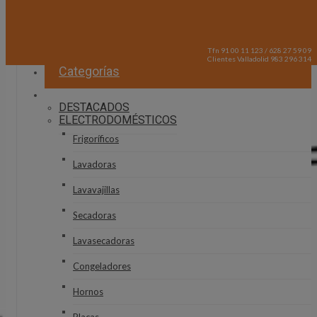
Tfn 91 00 11 123 / 628 27 59 09
Clientes Valladolid 983 296 314
Categorías
DESTACADOS
ELECTRODOMÉSTICOS
Frigoríficos
Lavadoras
Lavavajillas
Secadoras
Lavasecadoras
Congeladores
Hornos