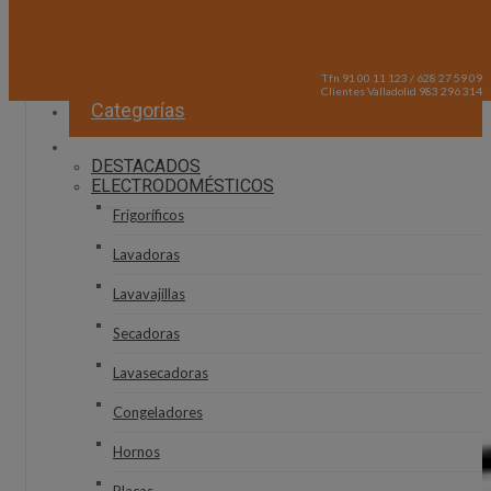
Tfn 91 00 11 123 / 628 27 59 09
Clientes Valladolid 983 296 314
Categorías
DESTACADOS
ELECTRODOMÉSTICOS
Frigoríficos
Lavadoras
Lavavajillas
Secadoras
Lavasecadoras
Congeladores
Hornos