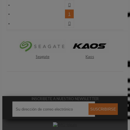

1

Seagate
Kaos
INSCRIBETE A NUESTRO NEWSLETTER
SUSCRIBIRSE