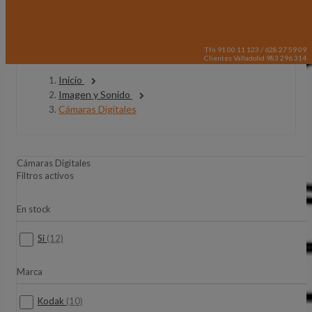
Tfn 91 00 11 123 / 628 27 59 09
Clientes Valladolid 983 296 314
Inicio
Imagen y Sonido
Cámaras Digitales
Cámaras Digitales
Filtros activos
En stock
Si
(12)
Marca
Kodak
(10)