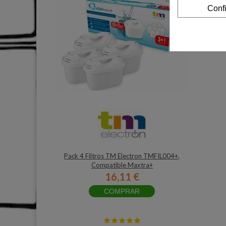
Conf
Pack 4 Filtros TM Electron TMFIL004+,
Compatible Maxtra+
16,11 €
COMPRAR