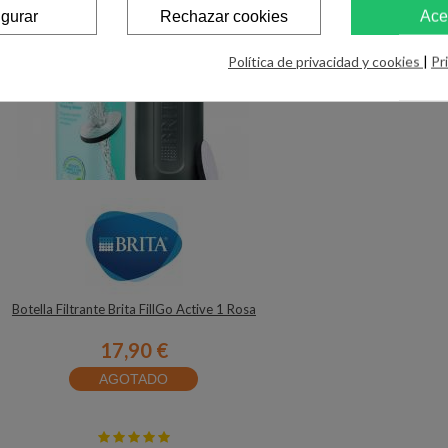
igurar
Rechazar cookies
Ace
Política de privacidad y cookies
|
Pr
Botella Filtrante Brita FillGo Active 1 Rosa
17,90 €
AGOTADO