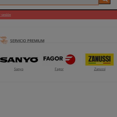
r sesión
SERVICIO PREMIUM
Fagor
Zanussi
Myway