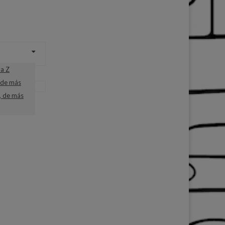
a Z
 de más
, de más