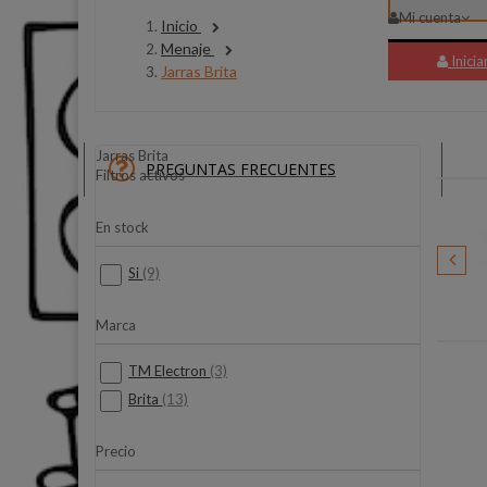
Mi cuenta
Inicio
Menaje
Inicia
Jarras Brita
Jarras Brita
PREGUNTAS FRECUENTES
Filtros activos
En stock
Si
(9)
Sanyo
Marca
TM Electron
(3)
Brita
(13)
Precio