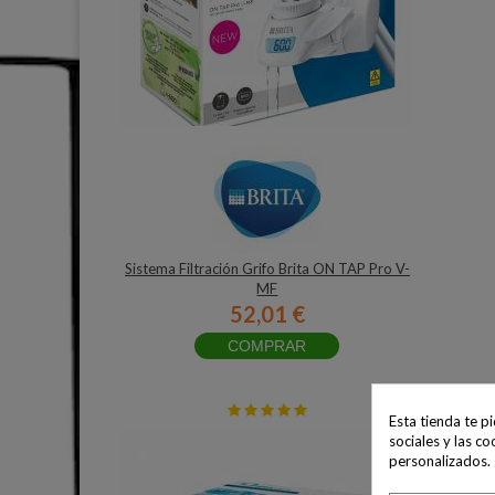
Sistema Filtración Grifo Brita ON TAP Pro V-
MF
52,01 €
COMPRAR
Esta tienda te p
sociales y las co
personalizados.