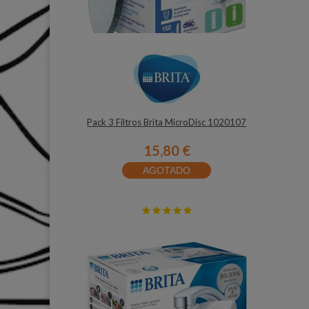
Pack 3 Filtros Brita MicroDisc 1020107
15,80 €
AGOTADO