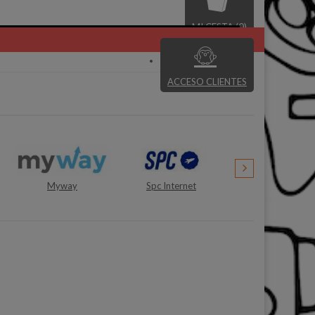
MI CESTA (0)
ACCESO CLIENTES
Spc Internet
Alfa Network
Cecotec