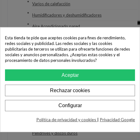
Varios de calefacción
Humidificadores y deshumidificadores
Aire Acondicionado pared
Aire Acondicionado Portátil
Esta tienda te pide que aceptes cookies para fines de rendimiento,
redes sociales y publicidad. Las redes sociales y las cookies
Aire Acondicionado varios
publicitarias de terceros se utilizan para ofrecerte funciones de redes
sociales y anuncios personalizados. ¿Aceptas estas cookies y el
Ventiladores
procesamiento de datos personales involucrados?
Purificadores
Aceptar
Secatoallas
Rechazar cookies
INFORMÁTICA
Ordenadores
Configurar
Impresoras
Política de privacidad y cookies
|
Privacidad Google
Monitores
Pendrives y discos duros