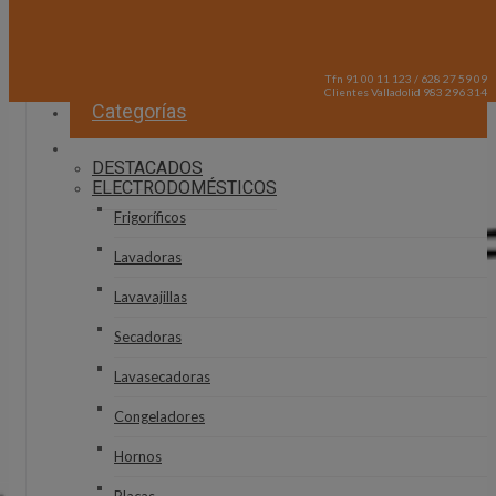
Tfn 91 00 11 123 / 628 27 59 09
Clientes Valladolid 983 296 314
Categorías
DESTACADOS
ELECTRODOMÉSTICOS
Frigoríficos
Lavadoras
Lavavajillas
Secadoras
Lavasecadoras
Congeladores
Hornos