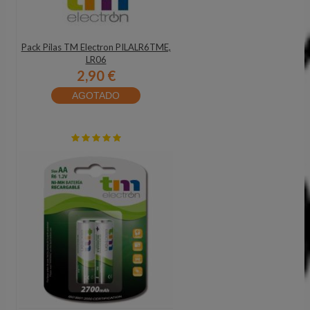
Pack Pilas TM Electron PILALR6TME,
LR06
2,90 €
AGOTADO