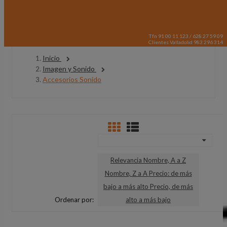
Tfn 91 00 11 123 / 628 27 59 09
Clientes Valladolid 983 296 314
Inicio
Imagen y Sonido
Accesorios Sonido
Relevancia
Nombre, A a Z
Nombre, Z a A
Precio: de más
bajo a más alto
Precio, de más
Ordenar por:
alto a más bajo