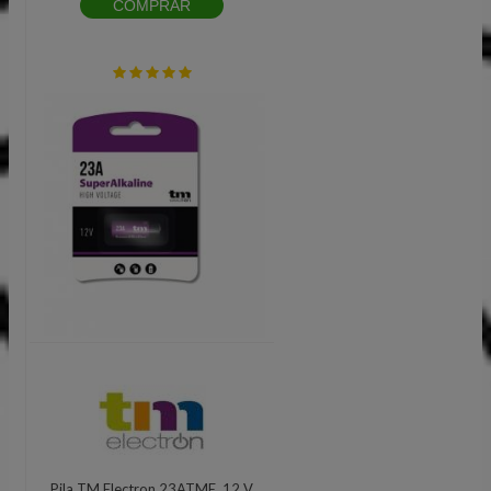
COMPRAR
Pila TM Electron 23ATME, 12 V