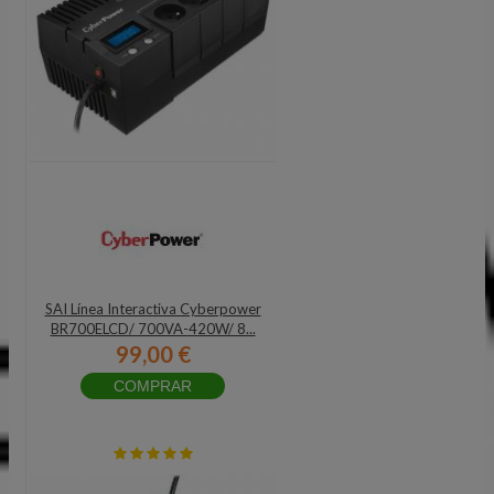
SAI Línea Interactiva Cyberpower
BR700ELCD/ 700VA-420W/ 8...
99,00 €
COMPRAR