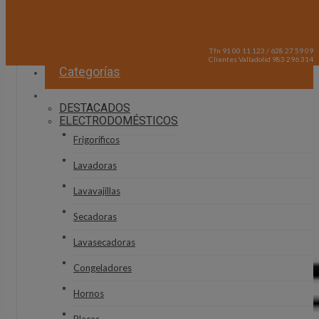
Tfn 91 00 11 123 / 628 27 59 09
Clientes Valladolid 983 296 314
Categorías
DESTACADOS
ELECTRODOMÉSTICOS
Frigoríficos
Lavadoras
Lavavajillas
Secadoras
Lavasecadoras
Congeladores
Hornos