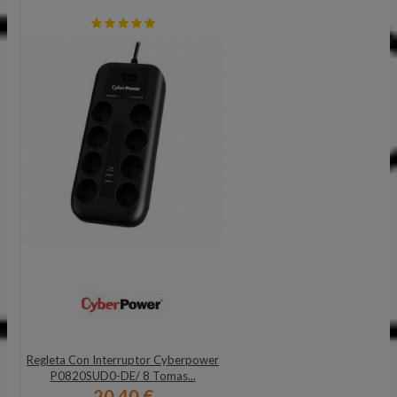
Regleta Con Interruptor Cyberpower
P0820SUD0-DE/ 8 Tomas...
20,40 €