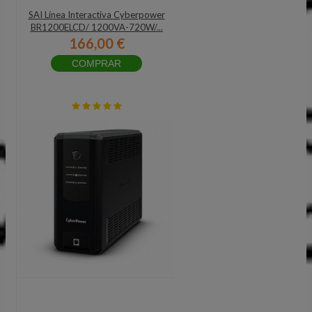
SAI Línea Interactiva Cyberpower
BR1200ELCD/ 1200VA-720W/...
166,00 €
COMPRAR