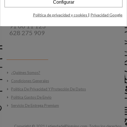
Configurar
Email:
Info@latiendadelpinguino.com
Política de privacidad y cookies
|
Privacidad Google
Teléfonos:
91 00 11 123
628 275 909
INFORMACIÓN
¿Quiénes Somos?
Condiciones Generales
Política De Privacidad Y Protección De Datos
Politica Gastos De Envio
Servicio De Entrega Premium
Copyright ©
2021
LatiendadelPinguino.com. Todos los derechos