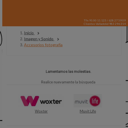
Tfn 91 00 11 123 / 628 27 59 09
Clientes Valladolid 983 296 314
Inicio
Imagen y Sonido
Accesorios fotografía
Lamentamos las molestias.
Realice nuevamente la búsqueda
Woxter
Muvit Life
E