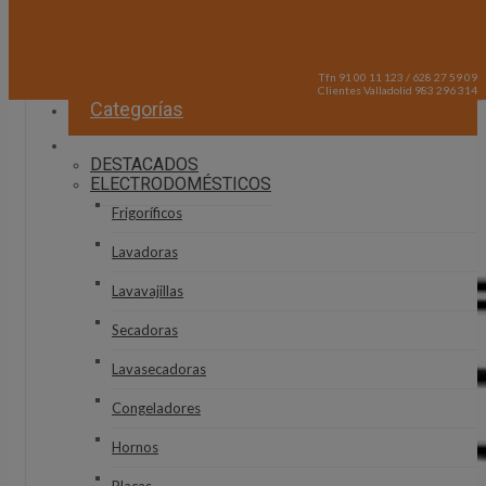
Tfn 91 00 11 123 / 628 27 59 09
Clientes Valladolid 983 296 314
Categorías
DESTACADOS
ELECTRODOMÉSTICOS
Frigoríficos
Lavadoras
Lavavajillas
Secadoras
Lavasecadoras
Congeladores
Hornos