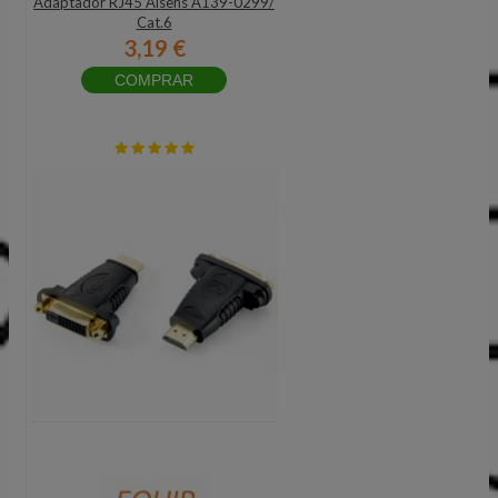
Adaptador RJ45 Aisens A139-0299/
Cat.6
3,19 €
COMPRAR