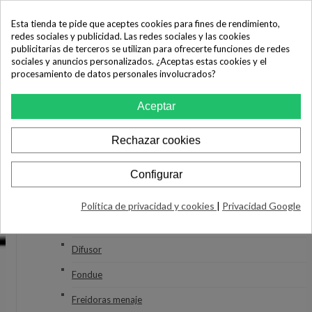
MENAJE
Esta tienda te pide que aceptes cookies para fines de rendimiento,
Ollas
redes sociales y publicidad. Las redes sociales y las cookies
publicitarias de terceros se utilizan para ofrecerte funciones de redes
Sartenes
sociales y anuncios personalizados. ¿Aceptas estas cookies y el
procesamiento de datos personales involucrados?
Cafeteras Menaje
Carritos de la compra
Aceptar
Despiece de Batería
Rechazar cookies
Cuberterías
Configurar
Jarras Brita
Termos Alimentación
Política de privacidad y cookies
|
Privacidad Google
Balanzas de cocina
Difusor
Fondue
Freidoras menaje