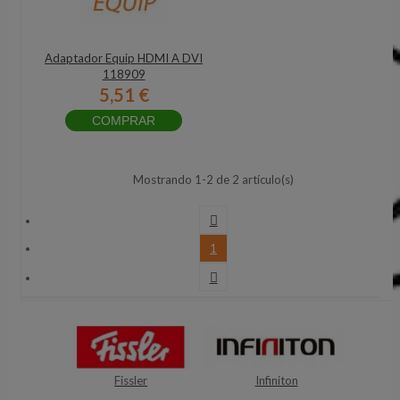
Adaptador Equip HDMI A DVI
118909
5,51 €
COMPRAR
Mostrando 1-2 de 2 artículo(s)

1

Fissler
Infiniton