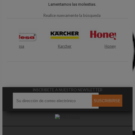
Lamentamos las molestias.
Realice nuevamente la búsqueda
sa
Karcher
Honeywell
INSCRIBETE A NUESTRO NEWSLETTER
SUSCRIBIRSE