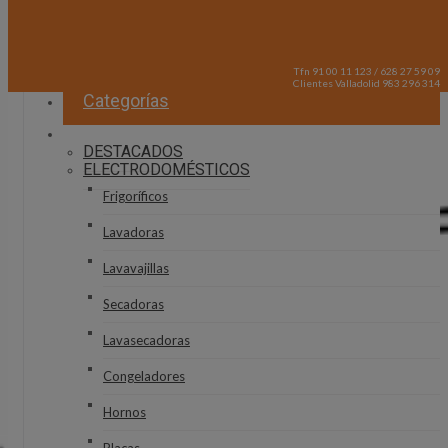
Tfn 91 00 11 123 / 628 27 59 09
Clientes Valladolid 983 296 314
Categorías
DESTACADOS
ELECTRODOMÉSTICOS
Frigoríficos
Lavadoras
Lavavajillas
Secadoras
Lavasecadoras
Congeladores
Hornos