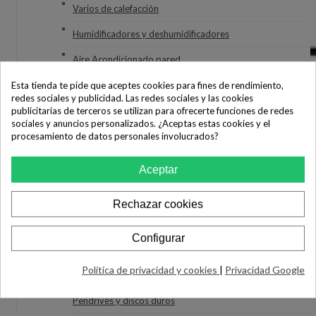
Varios de calefacción
Humidificadores y deshumidificadores
Aire Acondicionado pared
Aire Acondicionado Portátil
Esta tienda te pide que aceptes cookies para fines de rendimiento,
redes sociales y publicidad. Las redes sociales y las cookies
Aire Acondicionado varios
publicitarias de terceros se utilizan para ofrecerte funciones de redes
sociales y anuncios personalizados. ¿Aceptas estas cookies y el
Ventiladores
procesamiento de datos personales involucrados?
Purificadores
Aceptar
Secatoallas
Rechazar cookies
INFORMÁTICA
Ordenadores
Configurar
Impresoras
Política de privacidad y cookies
|
Privacidad Google
Monitores
Pendrives y discos duros