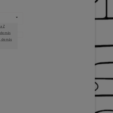
a Z
 de más
, de más