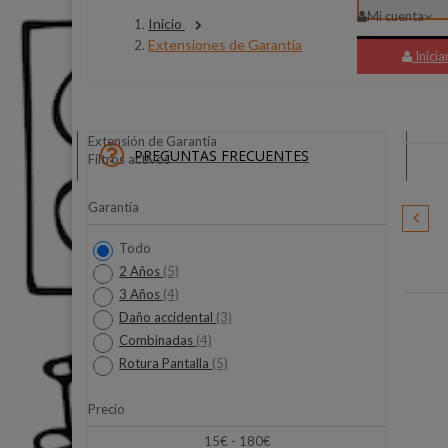
Mi cuenta
Inicio
Extensiones de Garantía
Inicia
Extensión de Garantía
PREGUNTAS FRECUENTES
Filtros activos
Garantía
Keep-Out
Todo
2 Años
(5)
3 Años
(4)
Daño accidental
(3)
Combinadas
(4)
Rotura Pantalla
(5)
Precio
15€ - 180€