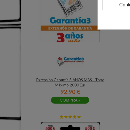
Conf
Extensión Garantía 3 AÑOS MÁS - Tope
Máximo 2000 Eur
92,90 €
COMPRAR