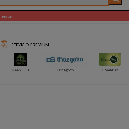
r sesión
SERVICIO PREMIUM
Orbegozo
GreenPan
Alcatel