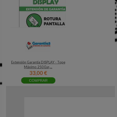
Extensión Garantía DISPLAY - Tope
Máximo 250 Eur,...
33,00 €
COMPRAR