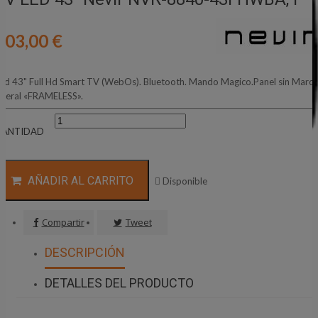
203,00 €
ed 43" Full Hd Smart TV (WebOs). Bluetooth. Mando Magico.Panel sin Marc
ateral «FRAMELESS».
CANTIDAD
AÑADIR AL CARRITO

Disponible
Compartir
Tweet
DESCRIPCIÓN
DETALLES DEL PRODUCTO