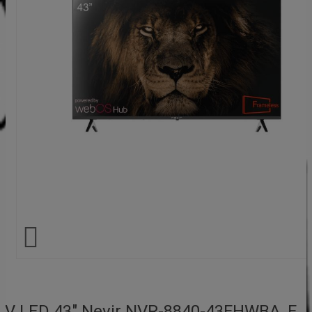

TV LED 43" Nevir NVR-8840-43FHWBA, F