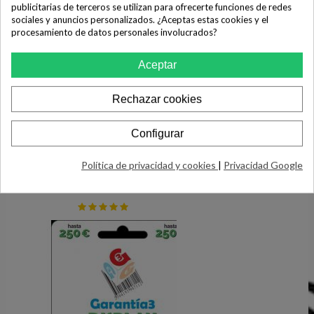
publicitarias de terceros se utilizan para ofrecerte funciones de redes
sociales y anuncios personalizados. ¿Aceptas estas cookies y el
procesamiento de datos personales involucrados?
Aceptar
Rechazar cookies
Configurar
Extensión Garantía Cover 12 Meses
(Tope 250 Eur)
36,91 €
Política de privacidad y cookies
|
Privacidad Google
COMPRAR