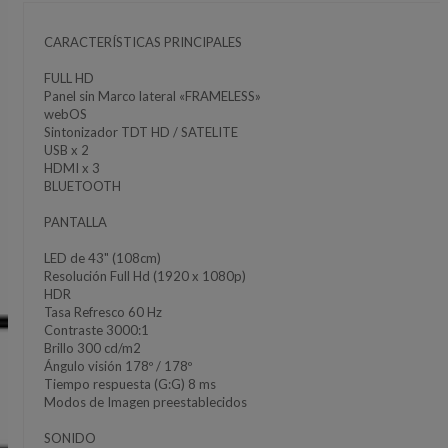
CARACTERÍSTICAS PRINCIPALES
FULL HD
Panel sin Marco lateral «FRAMELESS»
webOS
Sintonizador TDT HD / SATELITE
USB x 2
HDMI x 3
BLUETOOTH
PANTALLA
LED de 43" (108cm)
Resolución Full Hd (1920 x 1080p)
HDR
Tasa Refresco 60 Hz
Contraste 3000:1
Brillo 300 cd/m2
Ángulo visión 178º / 178º
Tiempo respuesta (G:G) 8 ms
Modos de Imagen preestablecidos
SONIDO