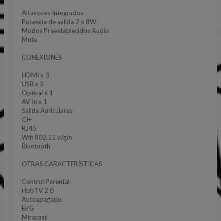
Altavoces Integrados
Potencia de salida 2 x 8W
Modos Preestablecidos Audio
Mute
CONEXIONES
HDMI x 3
USB x 2
Optical x 1
AV In x 1
Salida Auriculares
CI+
RJ45
Wifi 802.11 b/g/n
Bluetooth
OTRAS CARACTERÍSTICAS
Control Parental
HbbTV 2.0
Autoapagado
EPG
Miracast