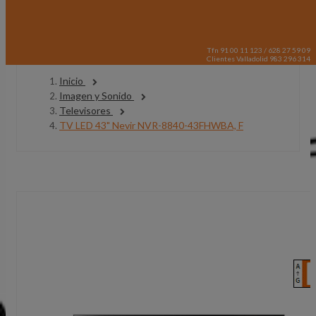
Tfn 91 00 11 123 / 628 27 59 09
Clientes Valladolid 983 296 314
Inicio
Imagen y Sonido
Televisores
TV LED 43" Nevir NVR-8840-43FHWBA, F