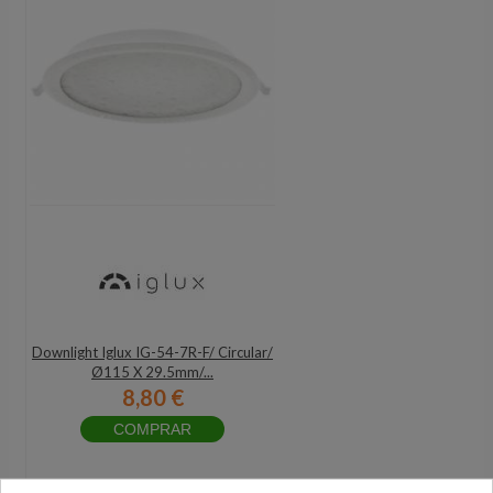
Downlight Iglux IG-54-7R-F/ Circular/
Ø115 X 29.5mm/...
8,80 €
COMPRAR