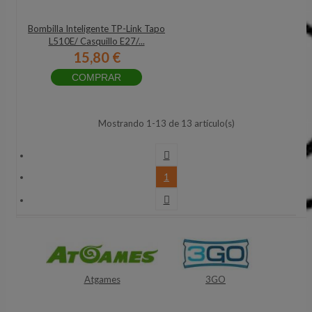
Bombilla Inteligente TP-Link Tapo
L510E/ Casquillo E27/...
15,80 €
COMPRAR
Mostrando 1-13 de 13 artículo(s)

1

Atgames
3GO