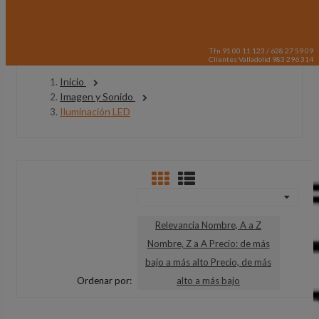
Tfn 91 00 11 123 / 628 27 59 09
Clientes Valladolid 983 296 314
Inicio
Imagen y Sonido
Iluminación LED
Relevancia
Nombre, A a Z
Nombre, Z a A
Precio: de más
bajo a más alto
Precio, de más
Ordenar por:
alto a más bajo