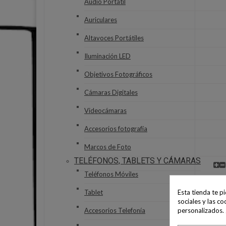
Audio Portátil
Auriculares
Altavoces Portátiles
Iluminación LED
Objetivos Fotográficos
Cámaras Digitales
Videocámaras
Accesorios fotografía
Marcos de Foto
TELÉFONOS, TABLETS Y CÁMARAS
Teléfonos Móviles
Esta tienda te p
Tablet
sociales y las co
personalizados.
Accesorios Telefonía