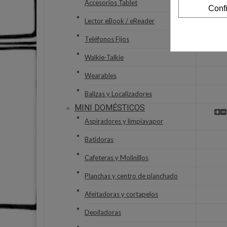
Accesorios Tablet
Conf
Lector eBook / eReader
Teléfonos Fijos
Walkie-Talkie
Wearables
Balizas y Localizadores
MINI DOMÉSTICOS
Aspiradores y limpiavapor
Batidoras
Cafeteras y Molinillos
Planchas y centro de planchado
Afeitadoras y cortapelos
Depiladoras