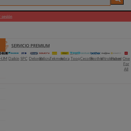
r sesión
SERVICIO PREMIUM
Daikin
SPC
Delonghi
Salicru
Tekmee
Jabra
Tooq
Cecotec
Brother
Vitrokitchen
Huami
One
Sunst
For
All