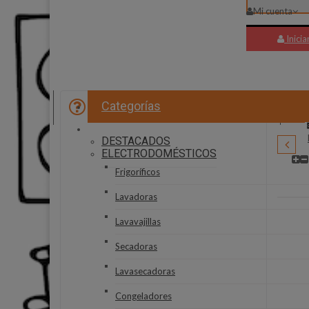
Mi cuenta
Inicia
Categorías
PREGUNTAS FRECUENTES
HJM
DESTACADOS
ELECTRODOMÉSTICOS
Frigoríficos
Lavadoras
Lavavajillas
Secadoras
Lavasecadoras
Congeladores