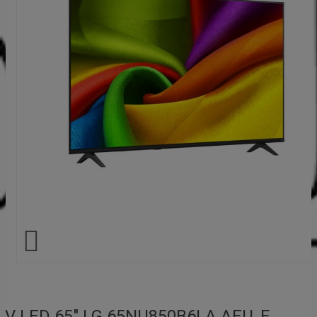

TV LED 65" LG 65NU850B6LA.AEU, F