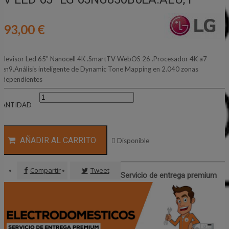
493,00 €
elevisor Led 65" Nanocell 4K .SmartTV WebOS 26 .Procesador 4K a7
en9.Análisis inteligente de Dynamic Tone Mapping en 2.040 zonas
ndependientes
CANTIDAD
AÑADIR AL CARRITO

Disponible
Compartir
Tweet
Servicio de entrega premium