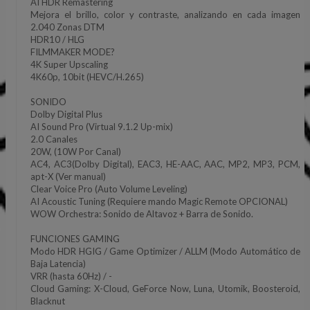
AI HDR Remastering
Mejora el brillo, color y contraste, analizando en cada imagen
2.040 Zonas DTM
HDR10 / HLG
FILMMAKER MODE?
4K Super Upscaling
4K60p, 10bit (HEVC/H.265)
SONIDO
Dolby Digital Plus
AI Sound Pro (Virtual 9.1.2 Up-mix)
2.0 Canales
20W, (10W Por Canal)
AC4, AC3(Dolby Digital), EAC3, HE-AAC, AAC, MP2, MP3, PCM,
apt-X (Ver manual)
Clear Voice Pro (Auto Volume Leveling)
AI Acoustic Tuning (Requiere mando Magic Remote OPCIONAL)
WOW Orchestra: Sonido de Altavoz + Barra de Sonido.
FUNCIONES GAMING
Modo HDR HGIG / Game Optimizer / ALLM (Modo Automático de
Baja Latencia)
VRR (hasta 60Hz) / -
Cloud Gaming: X-Cloud, GeForce Now, Luna, Utomik, Boosteroid,
Blacknut