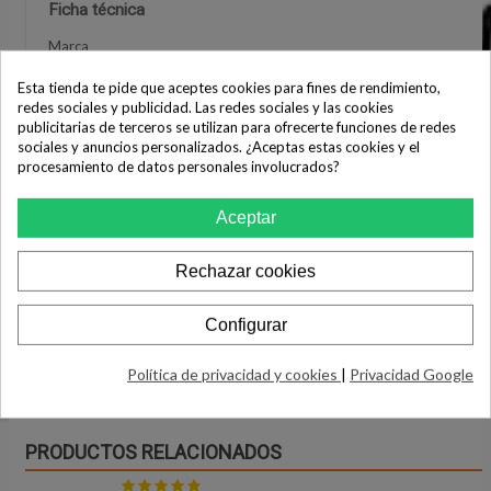
Ficha técnica
Marca
LG
Esta tienda te pide que aceptes cookies para fines de rendimiento,
Pulgadas
redes sociales y publicidad. Las redes sociales y las cookies
65 a 69 pulgadas
publicitarias de terceros se utilizan para ofrecerte funciones de redes
sociales y anuncios personalizados. ¿Aceptas estas cookies y el
WiFi
procesamiento de datos personales involucrados?
WiFi Integrado
Smart TV
Aceptar
SMART TV
Resolución
UHD 4K
Rechazar cookies
Eficiencia Energética
F (Nueva)
Configurar
Política de privacidad y cookies
|
Privacidad Google
PRODUCTOS RELACIONADOS