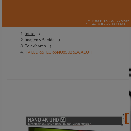
Tfn 91 00 11 123 / 628 27 59 09
Clientes Valladolid 983 296 314
Inicio
Imagen y Sonido
Televisores
TV LED 65" LG 65NU850B6LA.AEU, F