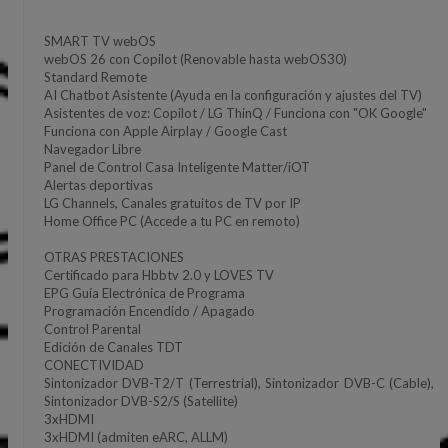
SMART TV webOS
webOS 26 con Copilot (Renovable hasta webOS30)
Standard Remote
AI Chatbot Asistente (Ayuda en la configuración y ajustes del TV)
Asistentes de voz: Copilot / LG ThinQ / Funciona con "OK Google"
Funciona con Apple Airplay / Google Cast
Navegador Libre
Panel de Control Casa Inteligente Matter/iOT
Alertas deportivas
LG Channels, Canales gratuitos de TV por IP
Home Office PC (Accede a tu PC en remoto)
OTRAS PRESTACIONES
Certificado para Hbbtv 2.0 y LOVES TV
EPG Guía Electrónica de Programa
Programación Encendido / Apagado
Control Parental
Edición de Canales TDT
CONECTIVIDAD
Sintonizador DVB-T2/T (Terrestrial), Sintonizador DVB-C (Cable),
Sintonizador DVB-S2/S (Satellite)
3xHDMI
3xHDMI (admiten eARC, ALLM)