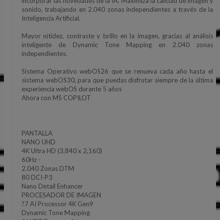
incorporar las novedades de la IA. Maximiza la calidad de imagen y
sonido, trabajando en 2.040 zonas independientes a través de la
Inteligencia Artificial.
Mayor nitidez, contraste y brillo en la imagen, gracias al análisis
inteligente de Dynamic Tone Mapping en 2.040 zonas
independientes.
Sistema Operativo webOS26 que se renueva cada año hasta el
sistema webOS30, para que puedas disfrutar siempre de la última
experiencia webOS durante 5 años
Ahora con MS COPILOT
PANTALLA
NANO UHD
4K Ultra HD (3,840 x 2,160)
60Hz -
2.040 Zonas DTM
80 DCI-P3
Nano Detail Enhancer
PROCESADOR DE IMAGEN
?7 AI Processor 4K Gen9
Dynamic Tone Mapping