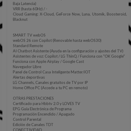
Baja Latencia)
VRR (hasta 60Hz) / -
Cloud Gaming: X-Cloud, GeForce Now, Luna, Utomik, Boosteroid,
Blacknut
SMART TV webOS
webOS 26 con Copilot (Renovable hasta webOS30)
Standard Remote
AI Chatbot Asistente (Ayuda en la configuración y ajustes del TV)
Asistentes de voz: Copilot / LG ThinQ / Funciona con "OK Google"
Funciona con Apple Airplay / Google Cast
Navegador Libre
Panel de Control Casa Inteligente Matter/iOT
Alertas deportivas
LG Channels, Canales gratuitos de TV por IP
Home Office PC (Accede a tu PC en remoto)
OTRAS PRESTACIONES
Certificado para Hbbtv 2.0 y LOVES TV
EPG Guía Electrónica de Programa
Programación Encendido / Apagado
Control Parental
Edición de Canales TDT
CONECTIVIDAD