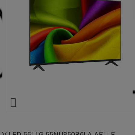

TV LED 55" LG 55NU850B6LA.AEU, F