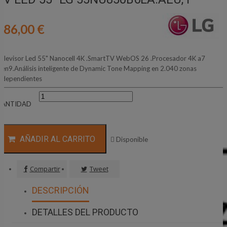
386,00 €
elevisor Led 55" Nanocell 4K .SmartTV WebOS 26 .Procesador 4K a7
en9.Análisis inteligente de Dynamic Tone Mapping en 2.040 zonas
ndependientes
CANTIDAD
AÑADIR AL CARRITO

Disponible
Compartir
Tweet
DESCRIPCIÓN
DETALLES DEL PRODUCTO