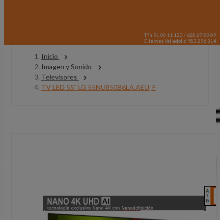
Tfn 91 00 11 123 / 628 27 59 09
Clientes Valladolid 983 296 314
Inicio
Imagen y Sonido
Televisores
TV LED 55" LG 55NU850B6LA.AEU, F