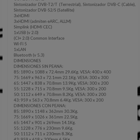
Sintonizador DVB-T2/T (Terrestrial), Sintonizador DVB-C (Cable),
Sintonizador DVB-S2/S (Satellite)
3xHDMI
3xHDMI (admiten eARC, ALLM)
Simplink (HDMI CEC)
1xUSB (v 2.0)
(CI+ 2.0) Common Interface
Wi-Fi 5
1xLAN
Bluetooth (v 5.3)
DIMENSIONES
DIMENSIONES SIN PEANA:
85: 1890 x 1088 x 72.4mm 29.6Kg. VESA: 400 x 400
75: 1669 x 963 x 72.1mm 22.1Kg. VESA: 300 x 300
65: 1447 x 838 x 70.8mm 13.9Kg. VESA: 300 x 200
55: 1228 x 715 x 70.8mm 9.5Kg. VESA: 300 x 200
50: 1112 x 649 x 70.8mm 8.2Kg. VESA: 300 x 200
43: 959 x 563 x 70.8mm 6.4Kg. VESA: 300 x 200
DIMENSIONES CON PEANA:
85: 1890 x 1148 x 362mm 30.3Kg.
75: 1669 x 1026 x 361mm 22.5Kg.
65: 1447 x 901 x 269mm 14.1Kg.
55: 1228 x 776 x 230mm 9.6Kg.
50: 1112 x 711 x 230mm 8.3Kg.
43: 959 x 618 x 200mm 6.5Kg.