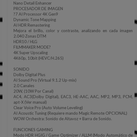
Nano Detail Enhancer
PROCESADOR DE IMAGEN
?7 AI Processor 4K Gen9
Dynamic Tone Mapping
AI HDR Remastering
Mejora el brillo, color y contraste, analizando en cada imagen
2.040 Zonas DTM
HDR10 / HLG
FILMMAKER MODE?
4K Super Upscaling
4K60p, 10bit (HEVC/H.265)
SONIDO
Dolby Digital Plus
AI Sound Pro (Virtual 9.1.2 Up-mix)
2.0 Canales
20W, (10W Por Canal)
AC4, AC3(Dolby Digital), EAC3, HE-AAC, AAC, MP2, MP3, PCM,
apt-X (Ver manual)
Clear Voice Pro (Auto Volume Leveling)
AI Acoustic Tuning (Requiere mando Magic Remote OPCIONAL)
WOW Orchestra: Sonido de Altavoz + Barra de Sonido.
FUNCIONES GAMING
Modo HDR HGIG / Game Optimizer / ALLM (Modo Automático de