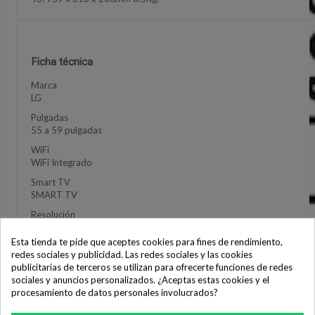
Ficha técnica
Marca
LG
Pulgadas
55 a 59 pulgadas
WiFi
WiFi Integrado
Smart TV
SMART TV
Resolución
UHD 4K
Esta tienda te pide que aceptes cookies para fines de rendimiento,
Eficiencia Energética
redes sociales y publicidad. Las redes sociales y las cookies
F (Nueva)
publicitarias de terceros se utilizan para ofrecerte funciones de redes
sociales y anuncios personalizados. ¿Aceptas estas cookies y el
procesamiento de datos personales involucrados?