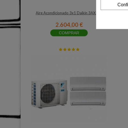
Conf
Aire Acondicionado 3x1 Daikin 3AX52N
2.604,00 €
COMPRAR