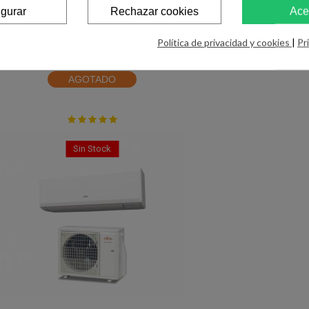
igurar
Rechazar cookies
Ace
Aire Acondicionado Multisplit 3x1 Infiniton
Política de privacidad y cookies
|
Pr
MULTI-3342 /...
1.148,00 €
AGOTADO
Sin Stock