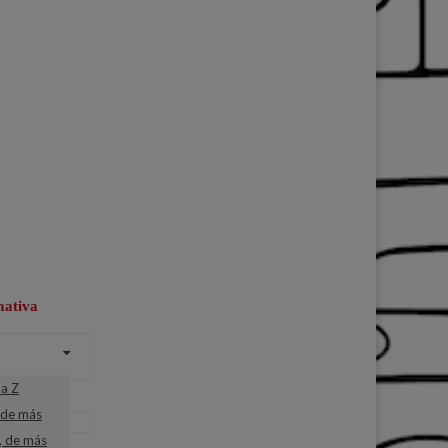
mativa
a Z
 de más
, de más