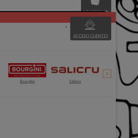
MI CESTA (0)
ACCESO CLIENTES
Salicru
Plantronics
Daitsu