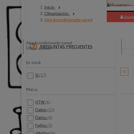
Mi cuenta
Inicio
Climatización
Inicia
Aire Acondicionado pared
Aire Acondicionado pared
PREGUNTAS FRECUENTES
Filtros activos
En stock
Si
(17)
Verbatim
Marca
HTW
(6)
Daikin
(10)
Daitsu
(4)
Fujitsu
(3)
Infiniton
(6)