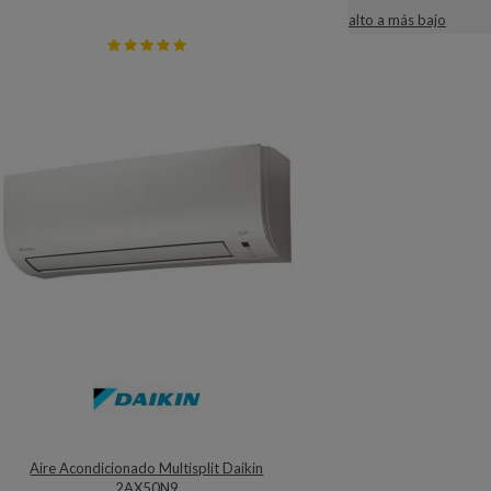
alto a más bajo
Aire Acondicionado Multisplit Daikin
2AX50N9