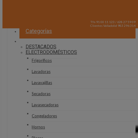
Tfn 91 00 11 123 / 628 27 59 09
Clientes Valladolid 983 296 314
Categorías
DESTACADOS
ELECTRODOMÉSTICOS
Frigoríficos
Lavadoras
Lavavajillas
Secadoras
Lavasecadoras
Congeladores
Hornos