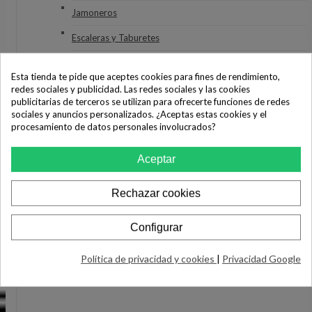
Jamoneros
Escaleras y Taburetes
Recipientes
Esta tienda te pide que aceptes cookies para fines de rendimiento,
Varios Menaje
redes sociales y publicidad. Las redes sociales y las cookies
publicitarias de terceros se utilizan para ofrecerte funciones de redes
MOVILIDAD
sociales y anuncios personalizados. ¿Aceptas estas cookies y el
Quad y motos
procesamiento de datos personales involucrados?
Drones
Aceptar
Patines eléctricos
Rechazar cookies
Bicicletas eléctricas
SERVICIO PREMIUM
Configurar
ACCESSORIES
EXTENSIONES DE GARANTÍA
TIENDA OUTLET ELECTROSTOCK.ES
Política de privacidad y cookies
|
Privacidad Google