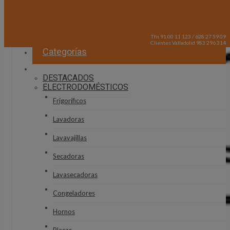
Tfn 91 00 11 123 / 628 27 59 09
Clientes Valladolid 983 296 314
Categorías
DESTACADOS
ELECTRODOMÉSTICOS
Frigoríficos
Lavadoras
Lavavajillas
Secadoras
Lavasecadoras
Congeladores
Hornos