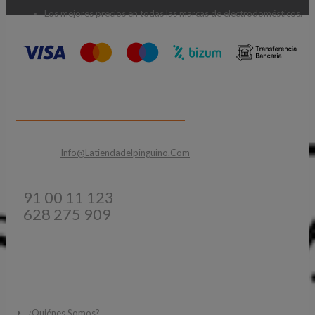
Los mejores precios en todas las marcas de electrodomésticos.
CONTACTA CON NOSOTROS
Email:
Info@latiendadelpinguino.com
Teléfonos:
91 00 11 123
628 275 909
INFORMACIÓN
¿Quiénes Somos?