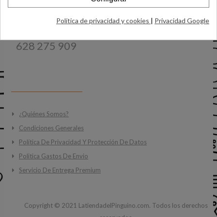
Email:
Info@latiendadelpinguino.com
Teléfonos:
Política de privacidad y cookies
|
Privacidad Google
91 00 11 123
628 275 909
INFORMACIÓN
¿Quiénes Somos?
Condiciones Generales
Política De Privacidad Y Protección De Datos
Politica Gastos De Envio
Servicio De Entrega Premium
Copyright ©
2021
LatiendadelPinguino.com. Todos los derechos