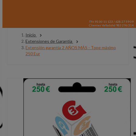
Tfn 91 00 11 123 / 628 27 59 09
Clientes Valladolid 983 296 314
Inicio
Extensiones de Garantía
Extensión garantía 2 AÑOS MÁS - Tope máximo
250 Eur