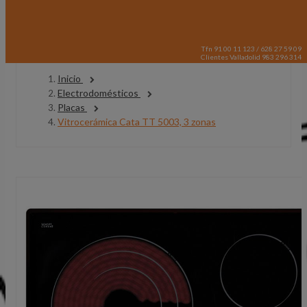
Tfn 91 00 11 123 / 628 27 59 09
Clientes Valladolid 983 296 314
Inicio
Electrodomésticos
Placas
Vitrocerámica Cata TT 5003, 3 zonas