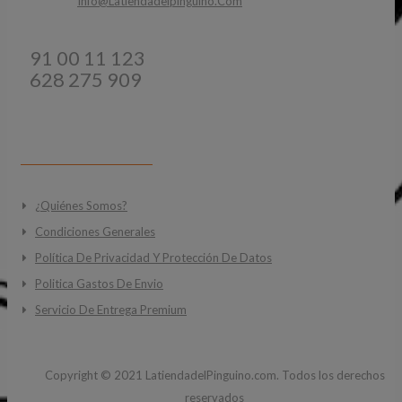
Email:
Info@latiendadelpinguino.com
Teléfonos:
91 00 11 123
628 275 909
INFORMACIÓN
¿Quiénes Somos?
Condiciones Generales
Política De Privacidad Y Protección De Datos
Politica Gastos De Envio
Servicio De Entrega Premium
Copyright ©
2021
LatiendadelPinguino.com. Todos los derechos
reservados