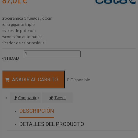
187,01 €
itrocerámica 3 fuegos , 60cm
 zona gigante triple
 niveles de potencia
esconexión automática
ndicador de calor residual
CANTIDAD
AÑADIR AL CARRITO

Disponible
Compartir
Tweet
DESCRIPCIÓN
DETALLES DEL PRODUCTO