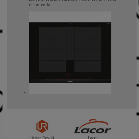
de potencia
volt
Lacor
Nintendo