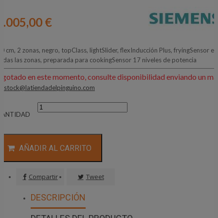
1.005,00 €
0 cm, 2 zonas, negro, topClass, lightSlider, flexInducción Plus, fryingSensor en
odas las zonas, preparada para cookingSensor 17 niveles de potencia
Agotado en este momento, consulte disponibilidad enviando un mai
:
stock@latiendadelpinguino.com
CANTIDAD
AÑADIR AL CARRITO
Compartir
Tweet
DESCRIPCIÓN