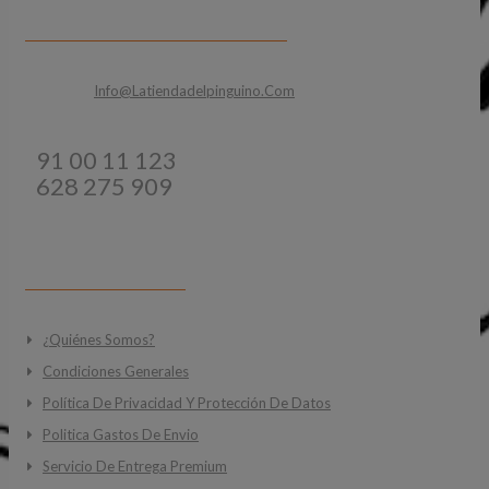
CONTACTA CON NOSOTROS
Email:
Info@latiendadelpinguino.com
Teléfonos:
91 00 11 123
628 275 909
INFORMACIÓN
¿Quiénes Somos?
Condiciones Generales
Política De Privacidad Y Protección De Datos
Politica Gastos De Envio
Servicio De Entrega Premium