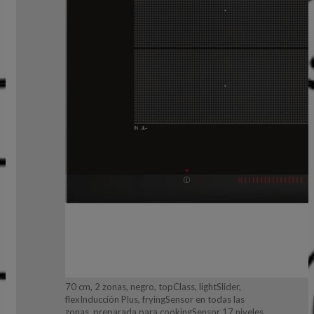
70 cm, 2 zonas, negro, topClass, lightSlider,
flexInducción Plus, fryingSensor en todas las
zonas, preparada para cookingSensor 17 niveles