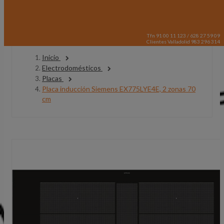
Tfn 91 00 11 123 / 628 27 59 09
Clientes Valladolid 983 296 314
Inicio
Electrodomésticos
Placas
Placa inducción Siemens EX775LYE4E, 2 zonas 70
cm