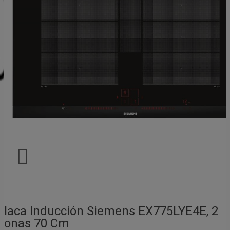

Placa Inducción Siemens EX775LYE4E, 2
Zonas 70 Cm