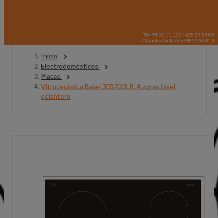
Tfn 91 00 11 123 / 628 27 59 09
Clientes Valladolid 983 296 314
Inicio
Electrodomésticos
Placas
Vitrocerámica Balay 3EB720LR, 4 zonas bisel
delantero