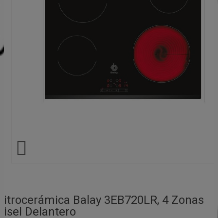

Vitrocerámica Balay 3EB720LR, 4 Zonas
Bisel Delantero