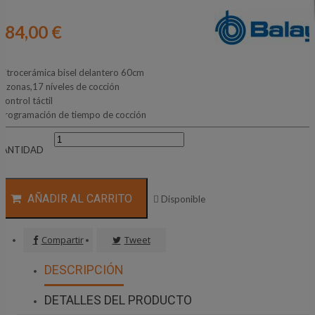
184,00 €
Vitrocerámica bisel delantero 60cm
4 zonas,17 níveles de cocción
Control táctil
Programación de tiempo de cocción
CANTIDAD
AÑADIR AL CARRITO

Disponible
Compartir
Tweet
DESCRIPCIÓN
DETALLES DEL PRODUCTO