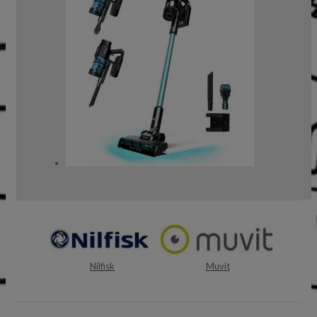
Nilfisk
Muvit
Aerocool