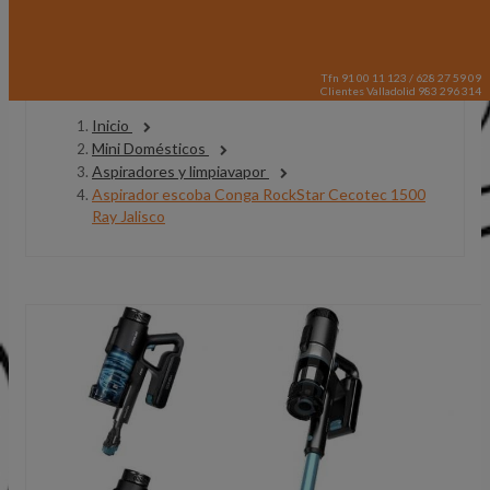
Tfn 91 00 11 123 / 628 27 59 09
Clientes Valladolid 983 296 314
Inicio
Mini Domésticos
Aspiradores y limpiavapor
Aspirador escoba Conga RockStar Cecotec 1500
Ray Jalisco