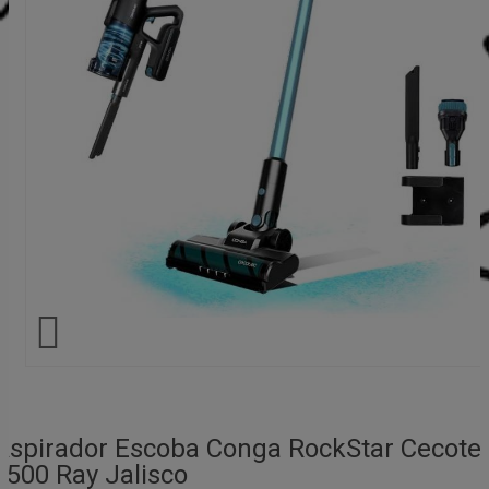

Aspirador Escoba Conga RockStar Cecote
1500 Ray Jalisco