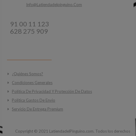
Email:
Info@latiendadelpinguino.com
Teléfonos:
91 00 11 123
628 275 909
INFORMACIÓN
¿Quiénes Somos?
Condiciones Generales
Política De Privacidad Y Protección De Datos
Politica Gastos De Envio
Servicio De Entrega Premium
Copyright ©
2021
LatiendadelPinguino.com. Todos los derechos