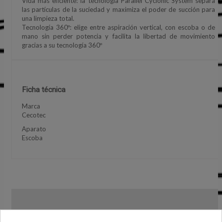
Vida más eficiente: la tecnología Parallel Cyclonic System separa
las partículas de la suciedad y maximiza el poder de succión para
una limpieza total.
Tecnología 360º: elige entre aspiración vertical, con escoba o de
mano sin perder potencia y facilita la libertad de movimiento
gracias a su tecnología 360º
Ficha técnica
Marca
Cecotec
Aparato
Escoba