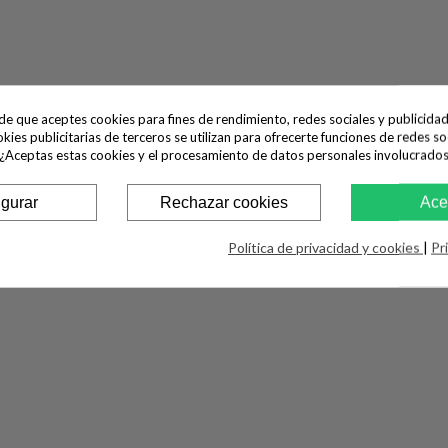
Aspirador Sin Bolsa Bosch BGC05A3
2
ide que aceptes cookies para fines de rendimiento, redes sociales y publicidad
okies publicitarias de terceros se utilizan para ofrecerte funciones de redes so
 ¿Aceptas estas cookies y el procesamiento de datos personales involucrado
103,00 €
igurar
Rechazar cookies
Ace
BOSCH, BGC05A322, Aspiración, Aspirador sin bolsa, 1, Sin Bolsa S
Política de privacidad y cookies
|
Pr
Aspirador sin bolsa Serie 2 Cleannn; 78db; Regulador de potencia; 
CANTIDAD
AÑADIR AL CARRITO

Disponible
Compartir
Tweet