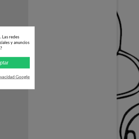
22 Serie
. Las redes
ciales y anuncios
s?
ptar
erie 2, Rojo,
ivacidad Google
Cepillo parquet