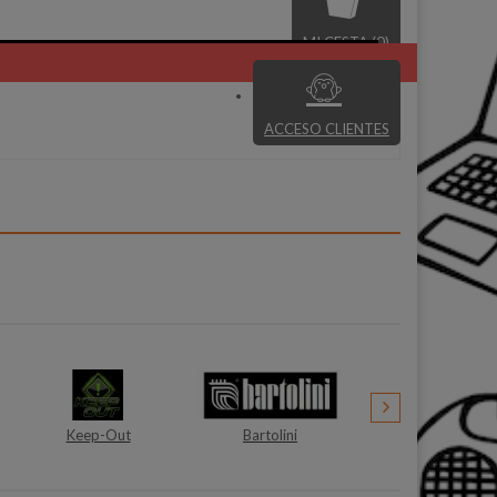
MI CESTA (0)
ACCESO CLIENTES
Bartolini
Sunstech
Ufesa