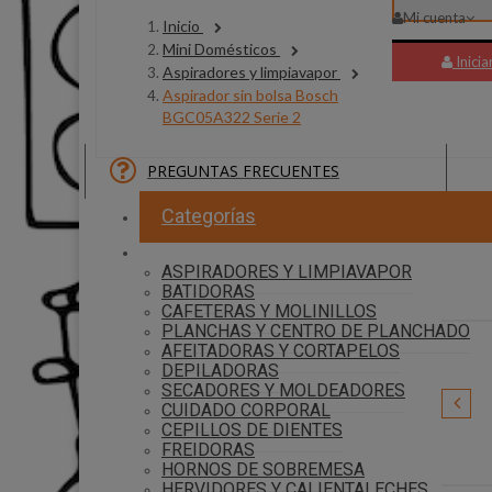
Mi cuenta
Inicio
Mini Domésticos
Inicia
Aspiradores y limpiavapor
Aspirador sin bolsa Bosch
BGC05A322 Serie 2
PREGUNTAS FRECUENTES
30 P
Categorías
ASPIRADORES Y LIMPIAVAPOR
BATIDORAS
CAFETERAS Y MOLINILLOS
PLANCHAS Y CENTRO DE PLANCHADO
AFEITADORAS Y CORTAPELOS
DEPILADORAS
SECADORES Y MOLDEADORES
CUIDADO CORPORAL
CEPILLOS DE DIENTES
Daitsu
FREIDORAS
HORNOS DE SOBREMESA
HERVIDORES Y CALIENTALECHES