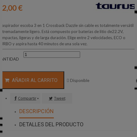
62,00 €
l aspirador escoba 3 en 1 Crossback Dazzle sin cable es totalmente versátil y
xtremadamente ligero. Está compuesto por baterías de litio de22.2V,
ompactas, ligeras y de larga duración. Elige entre 2 velocidades, ECO o
URBO y aspira hasta 40 minutos de una sola vez.
CANTIDAD
AÑADIR AL CARRITO

Disponible
Compartir
Tweet
DESCRIPCIÓN
DETALLES DEL PRODUCTO