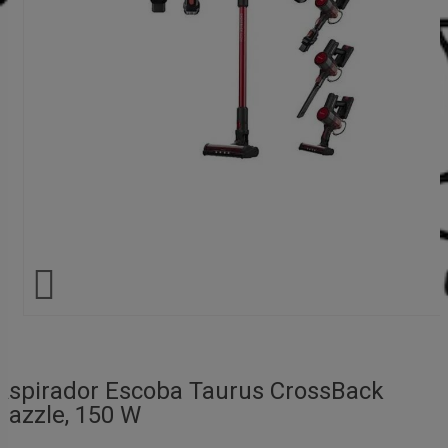

Aspirador Escoba Taurus CrossBack
Dazzle, 150 W