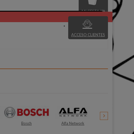
MI CESTA (0)
ACCESO CLIENTES
Alfa Network
Gralux
Meireles