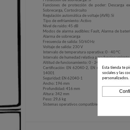
Funciones de protección de poder: Descarga ex
Sobrecarga, Cortocircuito
Regulación automática de voltaje (AVR): Si
Tipo de enfriamiento: Activo
Nivel de ruido: 45 dB
Modos de alarma audibles: Fault, Alarma de baterí
Alarma de sobrecarga
Frecuencia de salida: 50/60 Hz
Voltaje de salida: 230 V
Intervalo de temperatura operativa: 0 - 40 °C
Intervalo de humedad relativa para funcionamiento:
Altitud de funcionamiento: 0 - 2400 m
Esta tienda te p
Certificación: EN 62040-2, EN 62040-3, ISO-900
sociales y las co
14001
personalizados.
Seguridad: EN 62040-1
Ancho: 196 mm
Profundidad: 416 mm
Conf
Altura: 342 mm
Peso: 29,6 kg
Sistemas operativos compatibles: Windows, Linux,