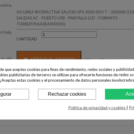
cesiva,
SAI LÍNEA INTERACTIVA SALICRU SPS 3000 ADV T - 3000VA/210
SALIDAS AC - PUERTO USB - PANTALLA LCD - FORMATO
TORRE(P/N:6A0EA000005).
a baja,
CANTIDAD
 0 - 95
AÑADIR AL CARRITO

Disponible
ide que aceptes cookies para fines de rendimiento, redes sociales y publicidad
1, ISO-
okies publicitarias de terceros se utilizan para ofrecerte funciones de redes so
Compartir
Tweet
 ¿Aceptas estas cookies y el procesamiento de datos personales involucrado
igurar
Rechazar cookies
Ace
Política de privacidad y cookies
|
Pr
 Mac