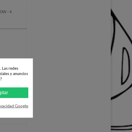
0W - 4
. Las redes
ciales y anuncios
s?
ptar
ivacidad Google