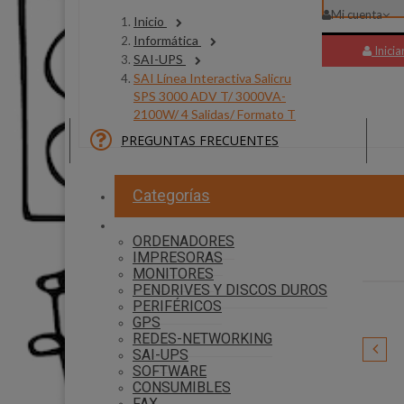
Mi cuenta
Inicio
Informática
Inicia
SAI-UPS
SAI Línea Interactiva Salicru
SPS 3000 ADV T/ 3000VA-
2100W/ 4 Salidas/ Formato T
PREGUNTAS FRECUENTES
30 P
Categorías
ORDENADORES
IMPRESORAS
MONITORES
PENDRIVES Y DISCOS DUROS
PERIFÉRICOS
GPS
REDES-NETWORKING
SAI-UPS
SOFTWARE
Shark
CONSUMIBLES
FAX