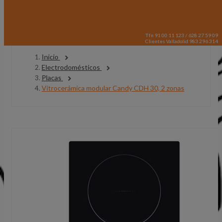
Tfn 91 00 11 123 / 628 27 59 09
Clientes Valladolid 983 296 314
Inicio
Electrodomésticos
Placas
Vitrocerámica modular Candy CDH 30, 2 zonas