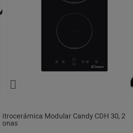

Vitrocerámica Modular Candy CDH 30, 2
Zonas