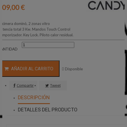
109,00 €
ncimera dominó, 2 zonas vitro
otencia total 3 Kw. Mandos Touch Control
emporizador. Key Lock. Piloto calor residual.
CANTIDAD
AÑADIR AL CARRITO

Disponible
Compartir
Tweet
DESCRIPCIÓN
DETALLES DEL PRODUCTO