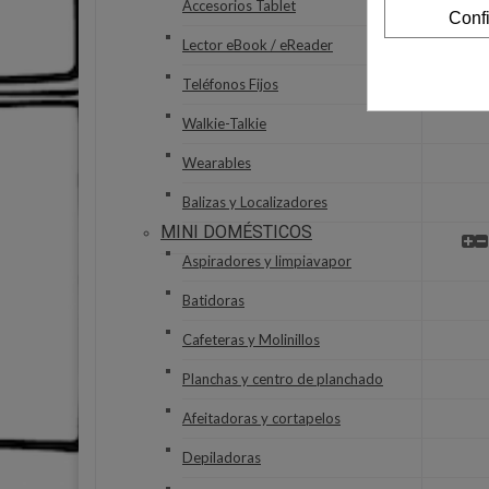
Accesorios Tablet
Conf
Lector eBook / eReader
Teléfonos Fijos
Walkie-Talkie
Wearables
Balizas y Localizadores
MINI DOMÉSTICOS
Aspiradores y limpiavapor
Batidoras
Cafeteras y Molinillos
Planchas y centro de planchado
Afeitadoras y cortapelos
Depiladoras