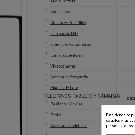
Audio Portátil
Auriculares
Altavoces Portátiles
Iluminación LED
Objetivos Fotográficos
Cámaras Digitales
Videocámaras
Accesorios fotografía
Marcos de Foto
TELÉFONOS, TABLETS Y CÁMARAS
Teléfonos Móviles
Esta tienda te p
Tablet
sociales y las co
personalizados.
Accesorios Telefonía