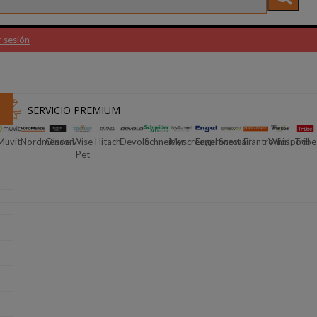
r sesión
SERVICIO PREMIUM
Nordmende
Olsson
Wise
Hitachi
Devolo
Schneider
Myscreenprotect
Engel
Snowair
Plantronics
Whirlpool
Tribe
Mouli
Pet