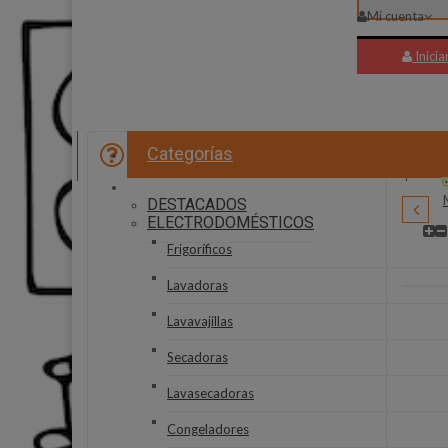
Mi cuenta
Inicia
Categorías
PREGUNTAS FRECUENTES
Muvit
DESTACADOS
ELECTRODOMÉSTICOS
Frigoríficos
Lavadoras
Lavavajillas
Secadoras
Lavasecadoras
Congeladores