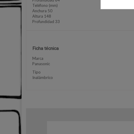
Profundidad 64
Teléfono (mm)
Anchura 50
Altura 148
Profundidad 33
Ficha técnica
Marca
Panasonic
Tipo
Inalámbrico