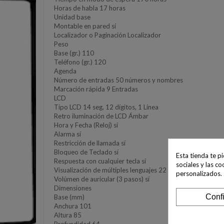
Horas de habla 17 horas
Unidad base
Montable en pared sí
Localizador o Paginación Localizador
Peso
Base (gr.) 110
Teléfono (gr.) 120
Agenda
Número de entradas 50 números y nombres
Marcación rápida 9 Entradas
LCD
Tipo LCD 14 seg, 12 dígitos, 1 Línea
Retro iluminación de LCD Ámbar
Hora y Fecha (Reloj) sí
Alarma sí
Restricción de llamada sí
Bloqueo de Teclado sí
Esta tienda te p
Respuesta con cualquier tecla sí
sociales y las co
Visualización de múltiples lenguajes 22 Idiomas
personalizados.
Volúmen de auricular (3 pasos) sí
Dimensiones
Conf
Base (mm)
Anchura 101
Altura 85