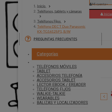
Mi cuenta
Inicio
Teléfonos, tablets y cámaras
Inicia
Teléfonos Fijos
Teléfono DECT Duo Panasonic
KX-TG1612SP1, B/W
PREGUNTAS FRECUENTES
26 P
Categorías
TELÉFONOS MÓVILES
TABLET
ACCESORIOS TELEFONÍA
ACCESORIOS TABLET
LECTOR EBOOK / EREADER
TELÉFONOS FIJOS
WALKIE-TALKIE
WEARABLES
BALIZAS Y LOCALIZADORES
Aiwa