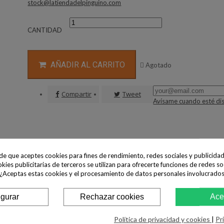
stock@latiendadelpinguino.com
CANTIDAD
AÑADIR AL CARRITO

Agotado
Compartir
Tweet
Avísame cuando esté di
ide que aceptes cookies para fines de rendimiento, redes sociales y publicidad
okies publicitarias de terceros se utilizan para ofrecerte funciones de redes so
 ¿Aceptas estas cookies y el procesamiento de datos personales involucrado
igurar
Rechazar cookies
Ace
Política de privacidad y cookies
|
Pr