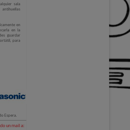
alquier sala
 antihuellas
ticamente en
ocarla en la
des guardar
rtátil, para
do Espera.
do un mail a: