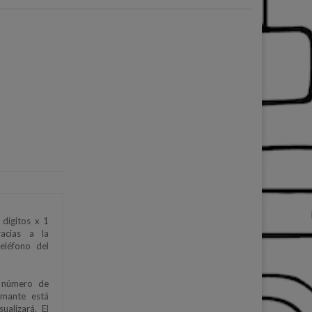
 dígitos x 1
racias a la
eléfono del
l número de
amante está
ualizará. El