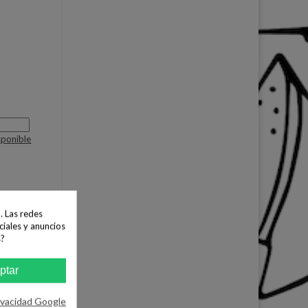
sponible
. Las redes
ciales y anuncios
s?
ptar
ivacidad Google