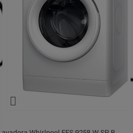

Lavadora Whirlpool FFS 9258 W SP, B