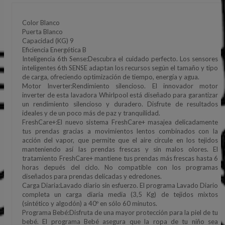
Color Blanco
Puerta Blanco
Capacidad (KG) 9
Eficiencia Energética B
Inteligencia 6th Sense:Descubra el cuidado perfecto. Los sensores
inteligentes 6th SENSE adaptan los recursos según el tamaño y tipo
de carga, ofreciendo optimización de tiempo, energía y agua.
Motor Inverter:Rendimiento silencioso. El innovador motor
inverter de esta lavadora Whirlpool está diseñado para garantizar
un rendimiento silencioso y duradero. Disfrute de resultados
ideales y de un poco más de paz y tranquilidad.
FreshCare+:El nuevo sistema FreshCare+ masajea delicadamente
tus prendas gracias a movimientos lentos combinados con la
acción del vapor, que permite que el aire circule en los tejidos
manteniendo así las prendas frescas y sin malos olores. El
tratamiento FreshCare+ mantiene tus prendas más frescas hasta 6
horas depués del ciclo. No compatible con los programas
diseñados para prendas delicadas y edredones.
Carga Diaria:Lavado diario sin esfuerzo. El programa Lavado Diario
completa un carga diaria media (3,5 Kg) de tejidos mixtos
(sintético y algodón) a 40º en sólo 60 minutos.
Programa Bebé:Disfruta de una mayor protección para la piel de tu
bebé. El programa Bebé asegura que la ropa de tu niño sea