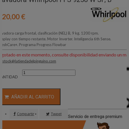
320,00 €
avadora carga frontal, clasificación (NEL) B, 9 kg. 1200 rpm.
isplay con tiempo restante. Motor Inverter. Inteligencia 6th Sense.
reshCare+. Programa Progress Flowbar
Agotado en este momento, consulte disponibilidad enviando un mai
:
stock@latiendadelpinguino.com
CANTIDAD
AÑADIR AL CARRITO
Compartir
Tweet
Servicio de entrega premium