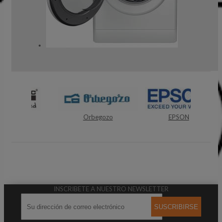
ec
Orbegozo
EPSON
INSCRIBETE A NUESTRO NEWSLETTER
SUSCRIBIRSE