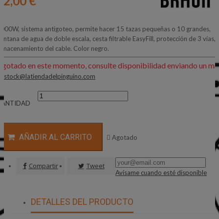
42,00 €
000W, sistema antigoteo, permite hacer 15 tazas pequeñas o 10 grandes,
entana de agua de doble escala, cesta filtrable EasyFill, protección de 3 vías,
lmacenamiento del cable. Color negro.
Agotado en este momento, consulte disponibilidad enviando un mai
:
stock@latiendadelpinguino.com
CANTIDAD
AÑADIR AL CARRITO

Agotado
Compartir
Tweet
Avísame cuando esté disponible
DETALLES DEL PRODUCTO