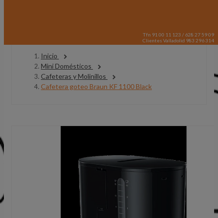
Tfn 91 00 11 123 / 628 27 59 09
Clientes Valladolid 983 296 314
Inicio
Mini Domésticos
Cafeteras y Molinillos
Cafetera goteo Braun KF 1100 Black