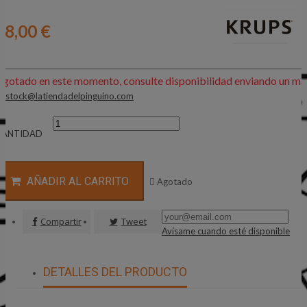
78,00 €
Agotado en este momento, consulte disponibilidad enviando un mai
:
stock@latiendadelpinguino.com
CANTIDAD
AÑADIR AL CARRITO

Agotado
Compartir
Tweet
Avísame cuando esté disponible
DETALLES DEL PRODUCTO