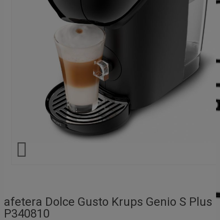

Cafetera Dolce Gusto Krups Genio S Plus
KP340810