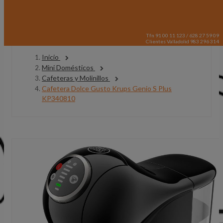
Tfn 91 00 11 123 / 628 27 59 09
Clientes Valladolid 983 296 314
Inicio
Mini Domésticos
Cafeteras y Molinillos
Cafetera Dolce Gusto Krups Genio S Plus
KP340810