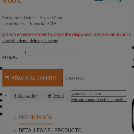
79,00 €
 Ventilador industrial. - Aspas 60 cm.
 3 velocidades. - Potencia 150W.
Agotado en este momento, consulte disponibilidad enviando un mai
:
stock@latiendadelpinguino.com
CANTIDAD
AÑADIR AL CARRITO

Agotado
Compartir
Tweet
Avísame cuando esté disponible
DESCRIPCIÓN
DETALLES DEL PRODUCTO