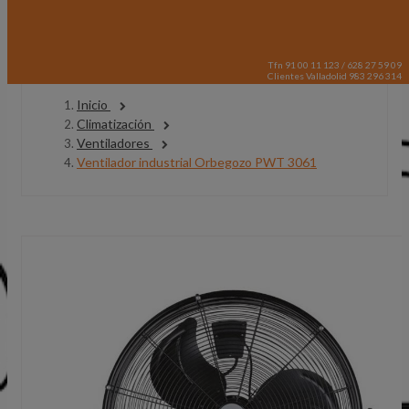
Tfn 91 00 11 123 / 628 27 59 09
Clientes Valladolid 983 296 314
Inicio
Climatización
Ventiladores
Ventilador industrial Orbegozo PWT 3061