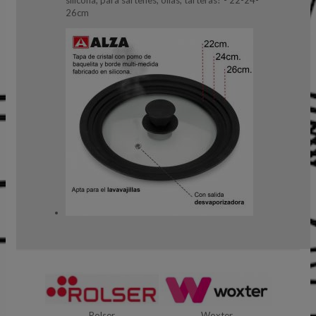
silicona, para sartenes, ollas, tarteras? - 22-24-
26cm
Rolser
Woxter
Garantia