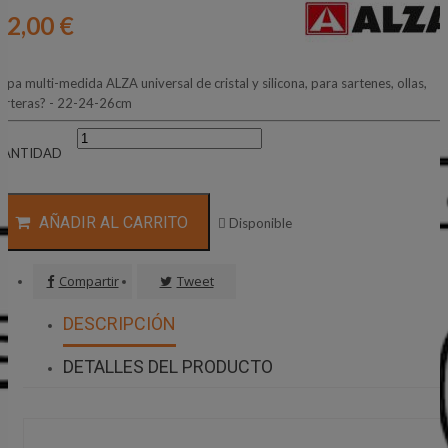
12,00 €
apa multi-medida ALZA universal de cristal y silicona, para sartenes, ollas,
arteras? - 22-24-26cm
CANTIDAD
AÑADIR AL CARRITO

Disponible
Compartir
Tweet
DESCRIPCIÓN
DETALLES DEL PRODUCTO