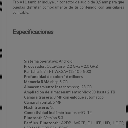
Tab A11 también incluye un conector de audio de 3,5 mm para que
puedas disfrutar cómodamente de tu contenido con auriculares
con cable.
Especificaciones
Sistema operativo:
Android
Procesador:
Octa-Core (2,2 GHz + 2,0 GHz)
Pantalla:
8,7 TFT WXGA+ (1340 × 800)
Profundidad de color:
16 millones
Memoria RAM:
nbsp;8 GB
Almacenamiento interno:
nbsp;128 GB
Ampliación de almacenamiento:
MicroSD hasta 2 TB
Cámara trasera:
8 MP con enfoque automático
Cámara frontal:
5 MP
Flash trasero:
No
Conectividad inalámbrica:
nbsp;4G LTE
Bluetooth:
Versión 5.3
Perfiles Bluetooth:
A2DP, AVRCP, DI, HFP, HID, HOGP,