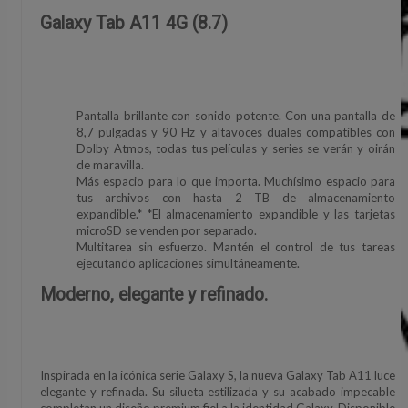
Galaxy Tab A11 4G (8.7)
Pantalla brillante con sonido potente. Con una pantalla de
8,7 pulgadas y 90 Hz y altavoces duales compatibles con
Dolby Atmos, todas tus películas y series se verán y oirán
de maravilla.
Más espacio para lo que importa. Muchísimo espacio para
tus archivos con hasta 2 TB de almacenamiento
expandible.* *El almacenamiento expandible y las tarjetas
microSD se venden por separado.
Multitarea sin esfuerzo. Mantén el control de tus tareas
ejecutando aplicaciones simultáneamente.
Moderno, elegante y refinado.
Inspirada en la icónica serie Galaxy S, la nueva Galaxy Tab A11 luce
elegante y refinada. Su silueta estilizada y su acabado impecable
completan un diseño premium fiel a la identidad Galaxy. Disponible