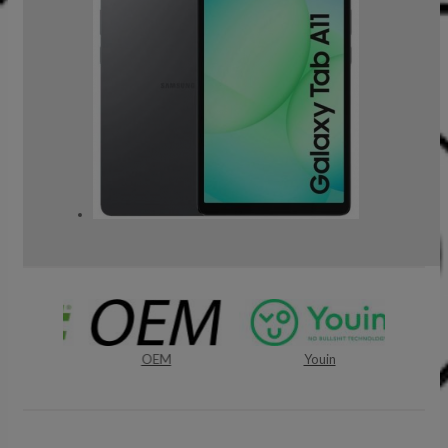
ba
OEM
Youin