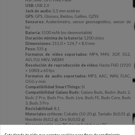
HSP, MAP, OPP, PAN, PBAP
USB:
USB 2.0
Jack de audio:
3,5 mm estéreo
GPS:
GPS, Glonass, Beidou, Galileo, QZSS
Sensores:
Acelerómetro, sensor geomagnético, sensor de
luz
Batería:
5100 mAh (no desmontable)
Duración mínima de la batería:
1200 ciclos
Dimensiones:
211,0 × 124,7 × 8,0 mm
Peso:
335 g
Formatos de vídeo soportados:
MP4, M4V, 3GP, 3G2,
AVI, FLV, MKV, WEBM
Resolución de reproducción de vídeo:
Hasta FHD (1920
× 1080) a 60 fps
Formatos de audio soportados:
MP3, AAC, WAV, FLAC,
OGG y más
Compatibilidad SmartThings:
Sí
Compatibilidad Galaxy Buds:
Galaxy Buds, Buds+, Buds 2,
Buds 2 Pro, Buds Pro, Buds Live, Buds FE, Buds Core, Buds
3, Buds 3 Pro
Reciclabilidad:
8,1
Materiales críticos:
Cobalto (10-20 g), Tantalio (lt;0,01 g),
Neodimio (lt;0,2 g), Oro (lt;0,02 g)
Sincronización con PC:
Smart Switch para PC
Esta tienda te pide que aceptes cookies para fines de rendimiento,