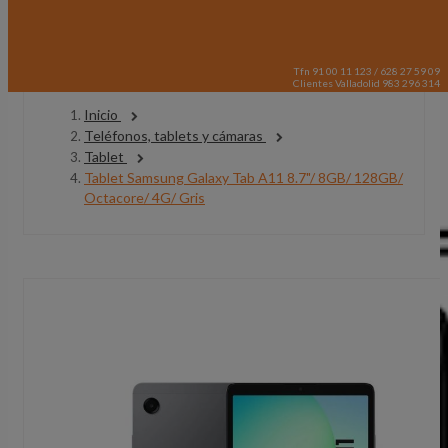
Tfn 91 00 11 123 / 628 27 59 09
Clientes Valladolid 983 296 314
Inicio
Teléfonos, tablets y cámaras
Tablet
Tablet Samsung Galaxy Tab A11 8.7"/ 8GB/ 128GB/
Octacore/ 4G/ Gris