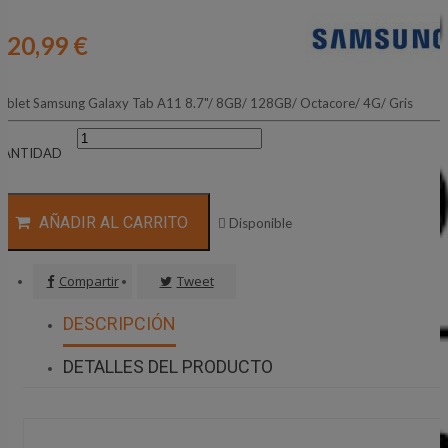
220,99 €
ablet Samsung Galaxy Tab A11 8.7"/ 8GB/ 128GB/ Octacore/ 4G/ Gris
CANTIDAD
AÑADIR AL CARRITO

Disponible
Compartir
Tweet
DESCRIPCIÓN
DETALLES DEL PRODUCTO