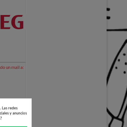
do un mail a:
. Las redes
ciales y anuncios
s?