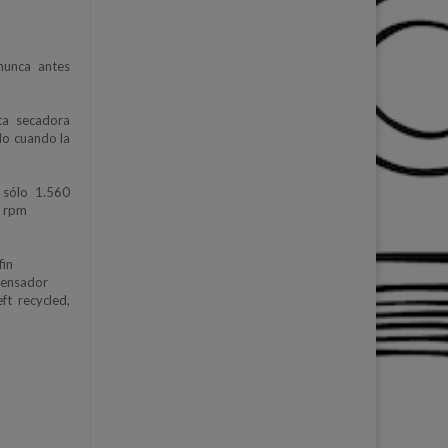
nunca antes
ta secadora
ado cuando la
.
 sólo 1.560
) rpm
fin
ndensador
ft recycled,