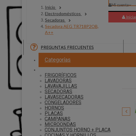
Mi cuenta
Inicio
Electrodomésticos
Inicia
Secadoras
Secadora AEG TR718P2OB,
A++
PREGUNTAS FRECUENTES
30 P
Categorías
FRIGORÍFICOS
LAVADORAS
LAVAVAJILLAS
SECADORAS
LAVASECADORAS
CONGELADORES
HORNOS
PLACAS
CAMPANAS
Roomba
MICROONDAS
CONJUNTOS HORNO + PLACA
COCINAS Y HORNILLOS