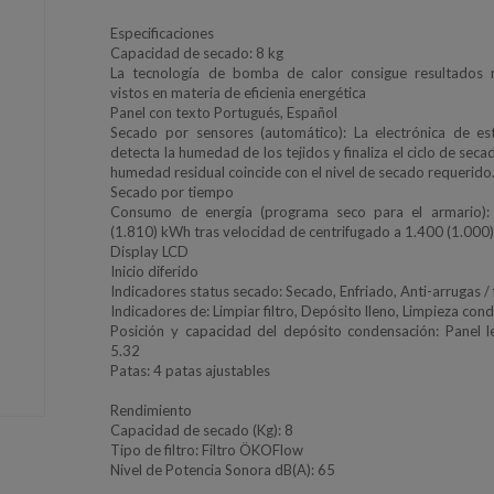
Especificaciones
Capacidad de secado: 8 kg
La tecnología de bomba de calor consigue resultados 
vistos en materia de eficienia energética
Panel con texto Portugués, Español
Secado por sensores (automático): La electrónica de es
detecta la humedad de los tejidos y finaliza el ciclo de sec
humedad residual coincide con el nivel de secado requerido
Secado por tiempo
Consumo de energía (programa seco para el armario):
(1.810) kWh tras velocidad de centrifugado a 1.400 (1.000
Display LCD
Inicio diferido
Indicadores status secado: Secado, Enfriado, Anti-arrugas / 
Indicadores de: Limpiar filtro, Depósito lleno, Limpieza co
Posición y capacidad del depósito condensación: Panel le
5.32
Patas: 4 patas ajustables
Rendimiento
Capacidad de secado (Kg): 8
Tipo de filtro: Filtro ÖKOFlow
Nivel de Potencia Sonora dB(A): 65