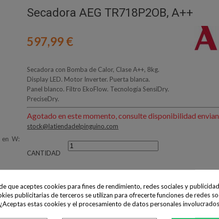
Secadora AEG TR718P2OB, A++
597,99 €
Secadora con Bomba de Calor, Clase A++, 8kg.
Display LED. Motor Inverter. Puerta blanca.
Panel blanco. Filtro EkoFlow. Tecnología SensiDry.
PreciseDry.
Agotado en este momento, consulte disponibilidad envian
stock@latiendadelpinguino.com
 en W:
CANTIDAD
ide que aceptes cookies para fines de rendimiento, redes sociales y publicidad
AÑADIR AL CARRITO
okies publicitarias de terceros se utilizan para ofrecerte funciones de redes so
 ¿Aceptas estas cookies y el procesamiento de datos personales involucrado
Compartir
Tweet