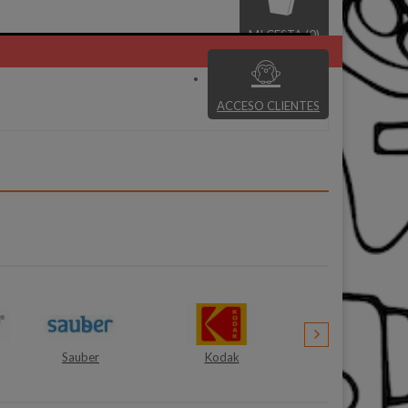
MI CESTA (0)
ACCESO CLIENTES
Kodak
Fagor
Velbon