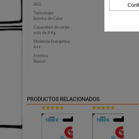
AEG
Conf
Tecnología
Bomba de Calor
Capacidad de carga
más de 8 Kg
Eficiencia Energética
A++
Estética
Blanco
PRODUCTOS RELACIONADOS