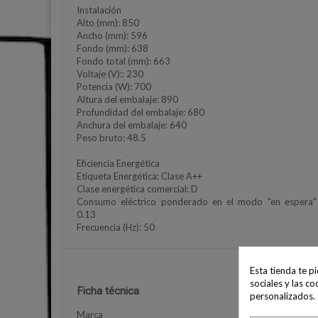
Instalación
Alto (mm): 850
Ancho (mm): 596
Fondo (mm): 638
Fondo total (mm): 663
Voltaje (V):: 230
Potencia (W): 700
Altura del embalaje: 890
Profundidad del embalaje: 680
Anchura del embalaje: 640
Peso bruto: 48.5
Eficiencia Energética
Etiqueta Energética: Clase A++
Clase energética comercial: D
Consumo eléctrico ponderado en el modo "en espera"
0.13
Frecuencia (Hz): 50
Esta tienda te p
sociales y las co
Ficha técnica
personalizados.
Marca