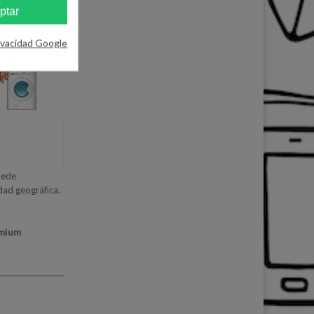
ptar
ivacidad Google
uede
idad geográfica.
emium