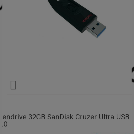

Pendrive 32GB SanDisk Cruzer Ultra USB
3.0