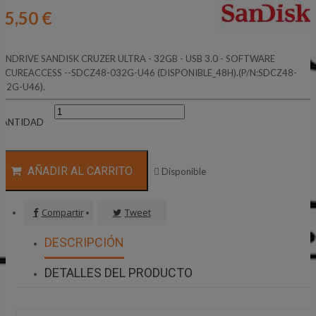
15,50 €
ENDRIVE SANDISK CRUZER ULTRA - 32GB - USB 3.0 - SOFTWARE
SECUREACCESS --SDCZ48-032G-U46 (DISPONIBLE_48H).(P/N:SDCZ48-
032G-U46).
CANTIDAD
AÑADIR AL CARRITO

Disponible
Compartir
Tweet
DESCRIPCIÓN
DETALLES DEL PRODUCTO