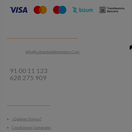
CONTACTA CON NOSOTROS
Email:
Info@latiendadelpinguino.com
Teléfonos:
91 00 11 123
628 275 909
INFORMACIÓN
¿Quiénes Somos?
Condiciones Generales