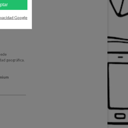
ptar
ivacidad Google
uede
idad geográfica.
emium