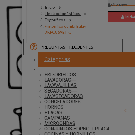
Mi cuenta
Inicio
Electrodomésticos
Inicia
Frigoríficos
Frigorífico combi Balay
3KFC869BI, C
PREGUNTAS FRECUENTES
30 P
Categorías
FRIGORÍFICOS
LAVADORAS
LAVAVAJILLAS
SECADORAS
LAVASECADORAS
CONGELADORES
HORNOS
PLACAS
CAMPANAS
Kawair
MICROONDAS
CONJUNTOS HORNO + PLACA
COCINAS Y HORNILLOS