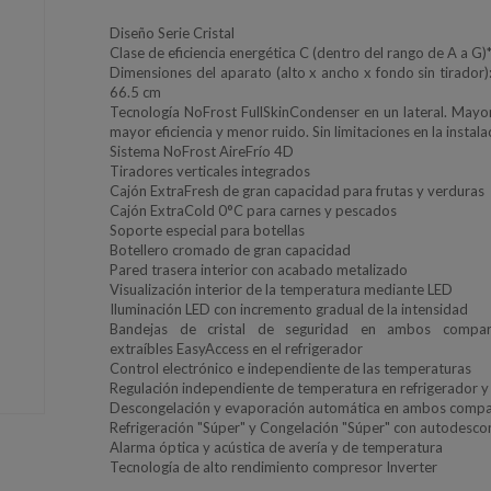
Diseño Serie Cristal
Clase de eficiencia energética C (dentro del rango de A a G)
Dimensiones del aparato (alto x ancho x fondo sin tirador)
66.5 cm
Tecnología NoFrost FullSkinCondenser en un lateral. Mayo
mayor eficiencia y menor ruido. Sin limitaciones en la instala
Sistema NoFrost AireFrío 4D
Tiradores verticales integrados
Cajón ExtraFresh de gran capacidad para frutas y verduras
Cajón ExtraCold 0°C para carnes y pescados
Soporte especial para botellas
Botellero cromado de gran capacidad
Pared trasera interior con acabado metalizado
Visualización interior de la temperatura mediante LED
Iluminación LED con incremento gradual de la intensidad
Bandejas de cristal de seguridad en ambos compar
extraíbles EasyAccess en el refrigerador
Control electrónico e independiente de las temperaturas
Regulación independiente de temperatura en refrigerador 
Descongelación y evaporación automática en ambos comp
Refrigeración "Súper" y Congelación "Súper" con autodesco
Alarma óptica y acústica de avería y de temperatura
Tecnología de alto rendimiento compresor Inverter