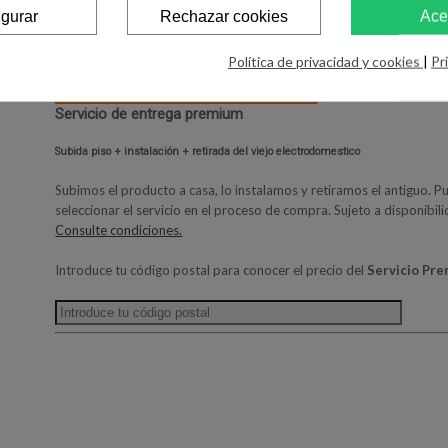
igurar
Rechazar cookies
Ace
Política de privacidad y cookies
|
Pr
Servicio de entrega premium
Subida piso + instalación + retirada del viejo electrodomestico
Subimos el producto a casa, lo instalamos y retiramos el antiguo. P
seleccionar el servicio en el proceso de compra. Sujeto a disponibil
Consulte condiciones.
Introduce tu código postal para conocer el precio del
Servicio Pr