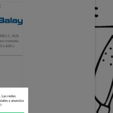
C
(NEL) C, 363l.
llero cromado.
30 x 600 x
. Las redes
ciales y anuncios
s?