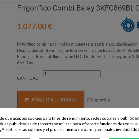
Frigorífico Combi Balay 3KFC869BI, 
1.077,00 €
Frigorífico combinado, NoFrost, puertas cristal blanco, clasificación 
Display digital interior. Cajón ExtraFresh. Cajón ExtraCold 0º. Bote
Bandejas de cristal. Iluminación LED. Tirador vertical integrado. 20
665.0 mm.
CANTIDAD
AÑADIR AL CARRITO

Disponible
Compartir
Tweet
ide que aceptes cookies para fines de rendimiento, redes sociales y publicidad
okies publicitarias de terceros se utilizan para ofrecerte funciones de redes so
 ¿Aceptas estas cookies y el procesamiento de datos personales involucrado