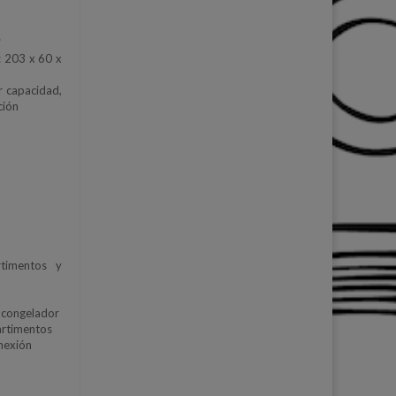
*
: 203 x 60 x
r capacidad,
ción
timentos y
y congelador
artimentos
nexión