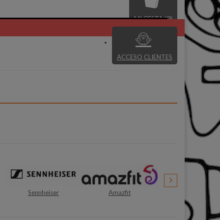
MI CESTA (0)
ACCESO CLIENTES
Amazfit
Nobo
Tenda