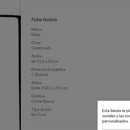
Ficha técnica
Marca
Balay
Clase
Combinado
Ancho
de 55,1 a 60 cm
Eficiencia Energética
C (Nueva)
Altura
Entre 200,1 y 210 cm
Estética
Cristal Blanco
Tipo de frío
Esta tienda te p
No Frost
sociales y las co
personalizados.