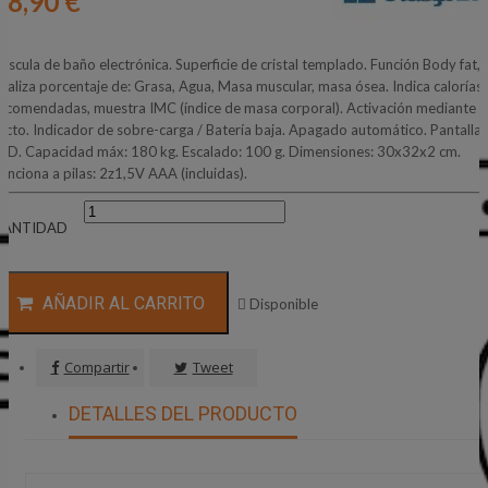
18,90 €
áscula de baño electrónica. Superficie de cristal templado. Función Body fat,
naliza porcentaje de: Grasa, Agua, Masa muscular, masa ósea. Indica calorías
ecomendadas, muestra IMC (índice de masa corporal). Activación mediante e
acto. Indicador de sobre-carga / Batería baja. Apagado automático. Pantalla
CD. Capacidad máx: 180 kg. Escalado: 100 g. Dimensiones: 30x32x2 cm.
unciona a pilas: 2z1,5V AAA (incluidas).
CANTIDAD
AÑADIR AL CARRITO

Disponible
Compartir
Tweet
DETALLES DEL PRODUCTO