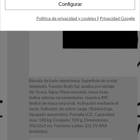
Configurar
Política de privacidad y cookies
|
Privacidad Google
Báscula de baño electrónica. Superficie de cristal
templado. Función Body fat, analiza porcentaje
de: Grasa, Agua, Masa muscular, masa ósea.
Indica calorías recomendadas, muestra IMC
(índice de masa corporal). Activación mediante el
tacto. Indicador de sobre-carga / Batería baja.
Apagado automático. Pantalla LCD. Capacidad
máx: 180 kg. Escalado: 100 g. Dimensiones:
30x32x2 cm. Funciona a pilas: 2z1,5V AAA
(incluidas).