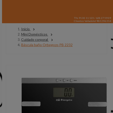
Tfn 91 00 11 123 / 628 27 59 09
Clientes Valladolid 983 296 314
Inicio
Mini Domésticos
Cuidado corporal
Báscula baño Orbegozo PB 2232