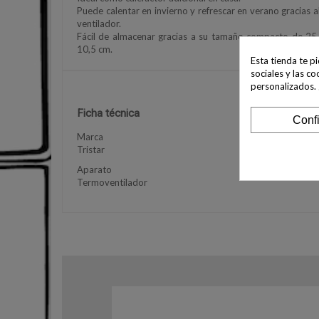
Puede calentar en invierno y refrescar en verano gracias 
ventilador.
Fácil de almacenar gracias a su tamaño compacto de 25
10,5 cm.
Esta tienda te p
sociales y las co
personalizados.
Ficha técnica
Conf
Marca
Tristar
Aparato
Termoventilador