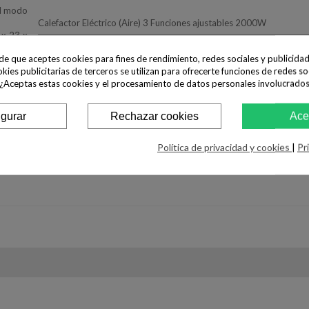
al modo
Calefactor Eléctrico (Aire) 3 Funciones ajustables 2000W
 x 23 x
CANTIDAD
ide que aceptes cookies para fines de rendimiento, redes sociales y publicidad
okies publicitarias de terceros se utilizan para ofrecerte funciones de redes so
 ¿Aceptas estas cookies y el procesamiento de datos personales involucrado
AÑADIR AL CARRITO

Disponible
igurar
Rechazar cookies
Ace
Compartir
Tweet
Política de privacidad y cookies
|
Pr