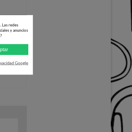
. Las redes
ciales y anuncios
s?
ptar
ivacidad Google