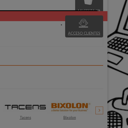
MI CESTA (0)
ACCESO CLIENTES
Bixolon
Nodor
Duux