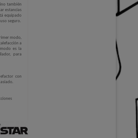
 sino también
tar estancias
stá equipado
 uso seguro.
 primer modo,
calefacción a
r modo es la
lador, para
lefactor con
masiado.
cciones