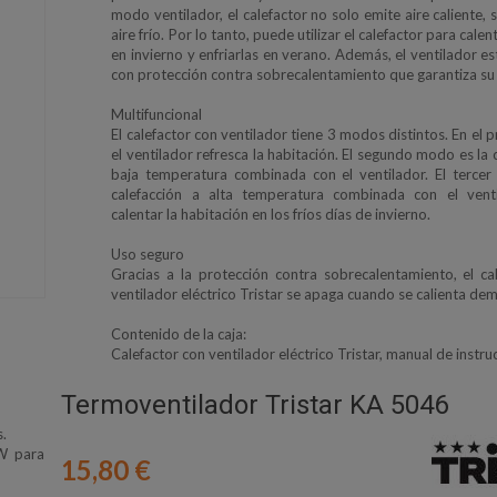
modo ventilador, el calefactor no solo emite aire caliente,
aire frío. Por lo tanto, puede utilizar el calefactor para calen
en invierno y enfriarlas en verano. Además, el ventilador e
con protección contra sobrecalentamiento que garantiza su
Multifuncional
El calefactor con ventilador tiene 3 modos distintos. En el
el ventilador refresca la habitación. El segundo modo es la 
baja temperatura combinada con el ventilador. El terce
calefacción a alta temperatura combinada con el venti
calentar la habitación en los fríos días de invierno.
Uso seguro
Gracias a la protección contra sobrecalentamiento, el ca
ventilador eléctrico Tristar se apaga cuando se calienta de
Contenido de la caja:
Calefactor con ventilador eléctrico Tristar, manual de instru
Termoventilador Tristar KA 5046
s.
W para
15,80 €