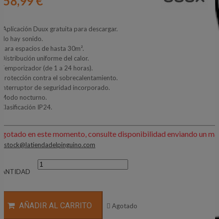
158,99 €
- Aplicación Duux gratuita para descargar.
 No hay sonido.
 Para espacios de hasta 30m².
 Distribución uniforme del calor.
 Temporizador (de 1 a 24 horas).
 Protección contra el sobrecalentamiento.
 Interruptor de seguridad incorporado.
 Modo nocturno.
 Clasificación IP24.
"
Agotado en este momento, consulte disponibilidad enviando un mai
:
stock@latiendadelpinguino.com
CANTIDAD
AÑADIR AL CARRITO

Agotado