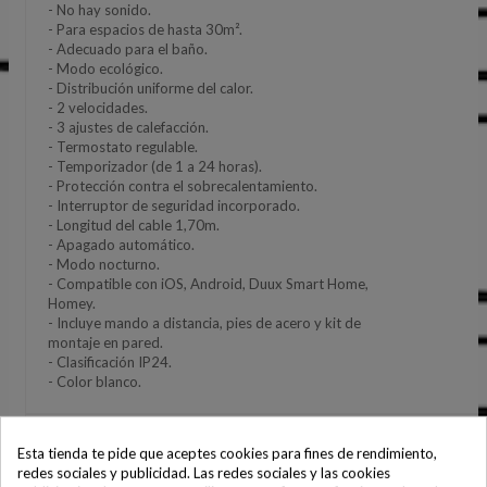
- No hay sonido.
- Para espacios de hasta 30m².
- Adecuado para el baño.
- Modo ecológico.
- Distribución uniforme del calor.
- 2 velocidades.
- 3 ajustes de calefacción.
- Termostato regulable.
- Temporizador (de 1 a 24 horas).
- Protección contra el sobrecalentamiento.
- Interruptor de seguridad incorporado.
- Longitud del cable 1,70m.
- Apagado automático.
- Modo nocturno.
- Compatible con iOS, Android, Duux Smart Home,
Homey.
- Incluye mando a distancia, pies de acero y kit de
montaje en pared.
- Clasificación IP24.
- Color blanco.
Esta tienda te pide que aceptes cookies para fines de rendimiento,
redes sociales y publicidad. Las redes sociales y las cookies
Ficha técnica