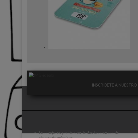
INSCRIBETE A NUESTR
Los mejores precios en todas las marcas de
electrodomésticos.