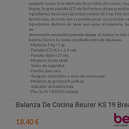
cualquier cocina. Está fabricada de un vidrio ultra plano, muy
limpiar. Su gran pantalla LCD de fácil lectura ofrece precisión
ingredientes, hasta una capacidad máxima de 5 kg. Está dot
función tara, de modo que se pueden pesar con precisión va
ingredientes distintos sin tener que vaciar el recipiente. 
de
desconexión automática permite alargar al máximo la vida út
batería. Decora tu cocina con diseño retro de desayuno.
- Medición 5 Kg / 1 gr.
- Pantalla LCD (4.6 x 2.4 cm).
- Pantalla dígitos (2 cm).
- Moderno botón táctil.
- Vidrio de seguridad.
- Función auto tara.
- Apagado automático y aviso de sobrecarga.
- Medición en gr/ml/oz/fl.oz/lb:oz.
- Indicador de batería baja.
- Pila (1x3V CR2032) incluida.
Balanza De Cocina Beurer KS 19 Bre
18,40 €