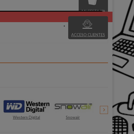
MI CESTA (0)
ACCESO CLIENTES
Snowair
Daewoo
Asus