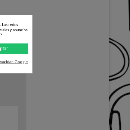
. Las redes
ciales y anuncios
do un mail a:
s?
ptar
ivacidad Google
sponible