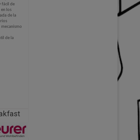
 fácil de
 en los
ada de la
rios
Su mecanismo
il de la
akfast