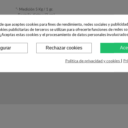
"- Medición 5 Kg / 1 gr.
- Pantalla dígitos (2 cm).
"
ide que aceptes cookies para fines de rendimiento, redes sociales y publicidad
okies publicitarias de terceros se utilizan para ofrecerte funciones de redes so
Agotado en este momento, consulte disponibilidad envian
 ¿Aceptas estas cookies y el procesamiento de datos personales involucrado
stock@latiendadelpinguino.com
igurar
Rechazar cookies
Ace
CANTIDAD
Política de privacidad y cookies
|
Pr
AÑADIR AL CARRITO

Agotado
Compartir
Tweet
Avísame cuando esté di