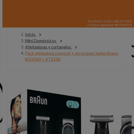
Tfn 91 00 11 123 / 628 27 59 09
Clientes Valladolid 983 296 314
Inicio
Mini Domésticos
Afeitadoras y cortapelos
Pack afeitadora corporal + recortador barba Braun
BG5360 + XT3100