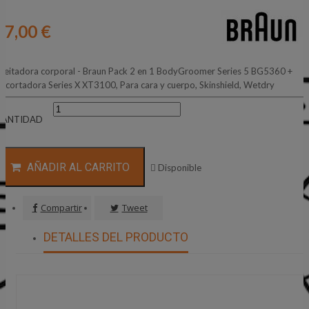
77,00 €
feitadora corporal - Braun Pack 2 en 1 BodyGroomer Series 5 BG5360 +
ecortadora Series X XT3100, Para cara y cuerpo, Skinshield, Wetdry
CANTIDAD
AÑADIR AL CARRITO

Disponible
Compartir
Tweet
DETALLES DEL PRODUCTO